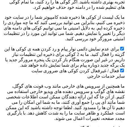
تجربه بهتری داشته باشید. اگر کوکی ها را رد کنید، ما تمام کوکی
های تنظیم شده را در دامنه خود حذف خواهیم کرد.
ما یک لیست از کوکی ها ذخیره شده کامپیوتر شما را در سایت خود
ذخیره می کنیم، بنابراین می توانید بررسی کنید که ما چه مواردی را
ذخیره کرده ایم. به دلایل امنیتی ما نمی توانیم کوکی های دامنه های
دیگر را تغییر یا نمایش دهیم. شما می توانید این مورد را در تنظیمات
امنیتی مرورگر خود بررسی کنید.
برای عدم نمایش دائمی نوار پیام و رد کردن همه ی کوکی ها این
گزینه را فعال کنید. ما به 2 کوکی برای ذخیره این تنظیمات نیاز
داریم. در غیر این صورت هنگام باز کردن یک پنجره مرورگر جدید یا
یک برگه جدید دوباره پیام برای شما نمایش داده خواهد شد.
فعال / غیرفعال کردن کوکی های ضروری سایت
سایر خدمات خارجی
ما همچنین از سرویس های خارجی مانند وب فونت های گوگل،
نقشه های گوگب و سرویس دهنده های ویدیو خارجی استفاده می
کنیم. از آن جا گه این ارائه دهندگان ممکن است اطلاعات شخصی
شما مانند آی پی را جمع آوری کنند، ما به شما این امکان را می
دهیم تا آن ها را مسدود کنید. لطفا توجه داشته باشید که این ممکن
است عملکرد و ظاهر سایت ما را به شدت کاهش دهد. با بارگیری
مجدد صفحه، تغییرات اعمال می شوند.