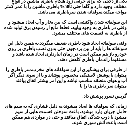
یکی از دلایلی که برای خرابی زود هنگام باطری ماشین در انواع
مختلف وجود دارد و گاها حتی تا50% باطری ماشین را با عمر کمتر
مواجه میکند،سولفاته شدن سرباطری می باشد.
این سولفاته شدن واکنشی است که بین بخار و آب ایجاد میشود و
وقتی در باطری به وجود بیایید، قطعا مانع از رسیدن برق تولید شده
از باطری به قسمت های مختلف میشود.
وقتی سولفاته ایجاد شود باطری ضعیف میگردد.به همین دلیل این
سولفاته ها را باید از بین برد.چون حتی بدون نصب باطری بر روی
خودرو باز هم ممکن است در زمان انبارداری ایجاد شده باشد و
مستقیما راندمان باطری کاهش دهند.
ا
ز طرفی برای پیشگیری از این سولفاته های مخرب،سر باطری را
میتوان با پوشش لاستیکی مخصوص پوشاند و یا از سوی دیگر اگر
آب و هوای منطقه مناسب نباشد و این امر بیشتر اتفاق بیافتد
میتوان سر باطری ها را با
گریس نسور پوشش داد.
زمانی که سولفاته ها ایجاد میشوند،به دلیل فشاری که به سیم های
حامل جریان وارد میشود، باعث سوختن قسمت هایی از سیم
میشود یا ذوب شدگی اتفاق میافتد و حتی در مواردی هم ممکن
است باعث آتش سوزی شوند.