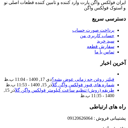
ایران فولکس واگن پارت وارد کننده و تامین کننده قطعات اصلی نو
و استوک فولکس واگن
دسترسی سریع
پرداخت صورت حساب
حساب کاربری من
سبد خرید
سفارش قطعه
تماس با ما
آخرین اخبار
فیلتر روغن چه زمانی عوض بشه؟
دی 17, 1400 - 11:04 ب.ظ
شماره های فیوز فولکس واگن گل
آذر 15, 1400 - 11:53 ب.ظ
طریقه (روش) تنظیم ساعت کیلومتر فولکس واگن گل
آذر 15,
1400 - 11:35 ب.ظ
راه های ارتباطی
پشتیبانی فروش : 09120626064