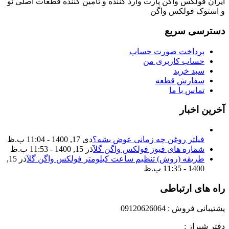
ایران فولکس واگن پارت وارد کننده و تامین کننده قطعات اصلی نو
و استوک فولکس واگن
دسترسی سریع
پرداخت صورت حساب
حساب کاربری من
سبد خرید
سفارش قطعه
تماس با ما
آخرین اخبار
فیلتر روغن چه زمانی عوض بشه؟
دی 17, 1400 - 11:04 ب.ظ
شماره های فیوز فولکس واگن گل
آذر 15, 1400 - 11:53 ب.ظ
طریقه (روش) تنظیم ساعت کیلومتر فولکس واگن گل
آذر 15,
1400 - 11:35 ب.ظ
راه های ارتباطی
پشتیبانی فروش : 09120626064
دفتر شیراز :