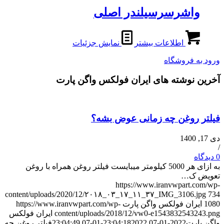
واشرسرسیلندر اصلی
اطلاعات بیشتر
نمایش جزئیات
ورود به فروشگاه
آخرین نوشته های ایران فولکس واگن پارت
فیلتر روغن چه زمانی عوض بشه؟
دی 17, 1400
/
0 دیدگاه
به ازای هر 5000 کیلومتر میبایست فیلتر روغن همراه با روغن
تعویض ک…
https://www.iranvwpart.com/wp-
content/uploads/2020/12/۲۰۱۸_۰۳_۱۷_۱۱_۳۷_IMG_3106.jpg
734
1080
ایران فولکس واگن پارت
https://www.iranvwpart.com/wp-
content/uploads/2018/12/vw0-e1543832543243.png
ایران فولکس
واگن پارت
2022-01-07 23:04:18
2022-01-07 23:04:49
فیلتر روغن چه