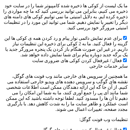
ما یک لیست از کوکی ها ذخیره شده کامپیوتر شما را در سایت خود
ذخیره می کنیم، بنابراین می توانید بررسی کنید که ما چه مواردی را
ذخیره کرده ایم. به دلایل امنیتی ما نمی توانیم کوکی های دامنه های
دیگر را تغییر یا نمایش دهیم. شما می توانید این مورد را در تنظیمات
امنیتی مرورگر خود بررسی کنید.
برای عدم نمایش دائمی نوار پیام و رد کردن همه ی کوکی ها این
گزینه را فعال کنید. ما به 2 کوکی برای ذخیره این تنظیمات نیاز
داریم. در غیر این صورت هنگام باز کردن یک پنجره مرورگر جدید یا
یک برگه جدید دوباره پیام برای شما نمایش داده خواهد شد.
فعال / غیرفعال کردن کوکی های ضروری سایت
سایر خدمات خارجی
ما همچنین از سرویس های خارجی مانند وب فونت های گوگل،
نقشه های گوگب و سرویس دهنده های ویدیو خارجی استفاده می
کنیم. از آن جا گه این ارائه دهندگان ممکن است اطلاعات شخصی
شما مانند آی پی را جمع آوری کنند، ما به شما این امکان را می
دهیم تا آن ها را مسدود کنید. لطفا توجه داشته باشید که این ممکن
است عملکرد و ظاهر سایت ما را به شدت کاهش دهد. با بارگیری
مجدد صفحه، تغییرات اعمال می شوند.
تنظیمات وب فونت گوگل:
فعال / غیرفعال کردن وب فونت های گوگل