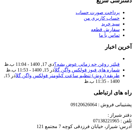
دسترسی سریع
پرداخت صورت حساب
حساب کاربری من
سبد خرید
سفارش قطعه
تماس با ما
آخرین اخبار
فیلتر روغن چه زمانی عوض بشه؟
دی 17, 1400 - 11:04 ب.ظ
شماره های فیوز فولکس واگن گل
آذر 15, 1400 - 11:53 ب.ظ
طریقه (روش) تنظیم ساعت کیلومتر فولکس واگن گل
آذر 15,
1400 - 11:35 ب.ظ
راه های ارتباطی
پشتیبانی فروش : 09120626064
دفتر شیراز :
تلفن : 07138221965
آدرس: شیراز، خیابان فرزدقی کوچه 7 مجتمع 121