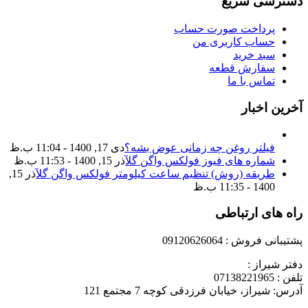
دسترسی سریع
پرداخت صورت حساب
حساب کاربری من
سبد خرید
سفارش قطعه
تماس با ما
آخرین اخبار
فیلتر روغن چه زمانی عوض بشه؟
دی 17, 1400 - 11:04 ب.ظ
شماره های فیوز فولکس واگن گل
آذر 15, 1400 - 11:53 ب.ظ
طریقه (روش) تنظیم ساعت کیلومتر فولکس واگن گل
آذر 15,
1400 - 11:35 ب.ظ
راه های ارتباطی
پشتیبانی فروش : 09120626064
دفتر شیراز :
تلفن : 07138221965
آدرس: شیراز، خیابان فرزدقی کوچه 7 مجتمع 121