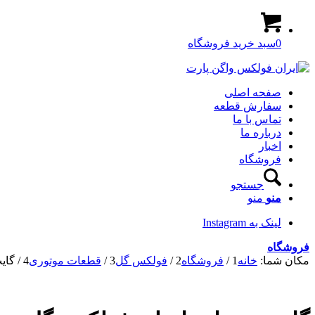
0
سبد خرید فروشگاه
صفحه اصلی
سفارش قطعه
تماس با ما
درباره ما
اخبار
فروشگاه
جستجو
منو
منو
لینک به Instagram
فروشگاه
مکان شما:
خانه
1
/
فروشگاه
2
/
فولکس گل
3
/
قطعات موتوری
4
/
گای