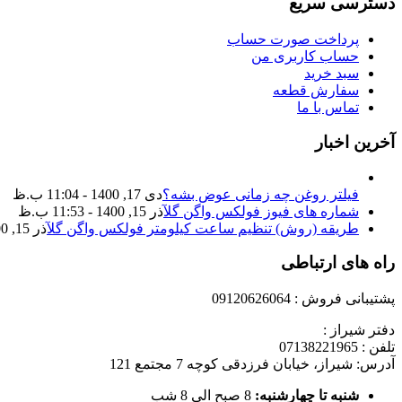
دسترسی سریع
پرداخت صورت حساب
حساب کاربری من
سبد خرید
سفارش قطعه
تماس با ما
آخرین اخبار
فیلتر روغن چه زمانی عوض بشه؟
دی 17, 1400 - 11:04 ب.ظ
شماره های فیوز فولکس واگن گل
آذر 15, 1400 - 11:53 ب.ظ
طریقه (روش) تنظیم ساعت کیلومتر فولکس واگن گل
آذر 15, 1400 - 11:35 ب.ظ
راه های ارتباطی
پشتیبانی فروش : 09120626064
دفتر شیراز :
تلفن : 07138221965
آدرس: شیراز، خیابان فرزدقی کوچه 7 مجتمع 121
شنبه تا چهارشنبه:
8 صبح الی 8 شب