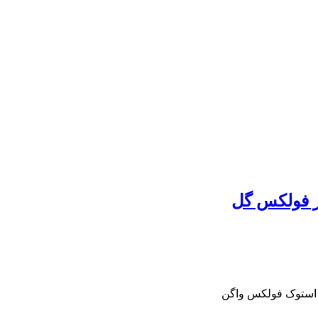
ر فولکس گل
و استوک فولکس واگن