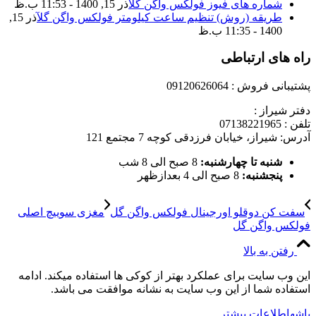
شماره های فیوز فولکس واگن گل
آذر 15, 1400 - 11:53 ب.ظ
طریقه (روش) تنظیم ساعت کیلومتر فولکس واگن گل
آذر 15,
1400 - 11:35 ب.ظ
راه های ارتباطی
پشتیبانی فروش : 09120626064
دفتر شیراز :
تلفن : 07138221965
آدرس: شیراز، خیابان فرزدقی کوچه 7 مجتمع 121
شنبه تا چهارشنبه:
8 صبح الی 8 شب
پنجشنبه:
8 صبح الی 4 بعدازظهر
سفت کن دوقلو اورجینال فولکس واگن گل
مغزی سوییچ اصلی
فولکس واگن گل
رفتن به بالا
این وب سایت برای عملکرد بهتر از کوکی ها استفاده میکند. ادامه
استفاده شما از این وب سایت به نشانه موافقت می باشد.
باشه
اطلاعات بیشتر