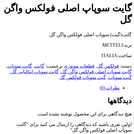
گایت سوپاپ اصلی فولکس واگن
گل
گایت(گیت) سوپاپ اصلی فولکس واگن گل
برند:METTELI
ساخت:ITALIA
دسته:
فولکس گل
,
قطعات موتوری
برچسب:
گایت
,
گایت سوپاپ
,
گایت سوپاپ اصلی فولکس واگن گل
,
گایت سوپاپ ایتالیایی گل
,
گیت سوپاپ
,
گیت سوپاپ فولکس گل
نظرات (0)
دیدگاهها
هیچ دیدگاهی برای این محصول نوشته نشده است.
اولین نفری باشید که دیدگاهی را ارسال می کنید برای “گایت
سوپاپ اصلی فولکس واگن گل”