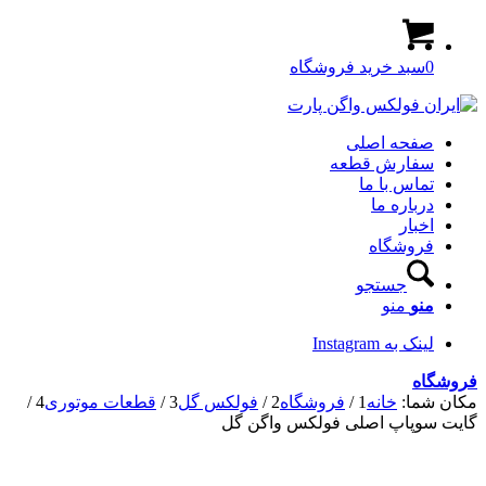
0
سبد خرید فروشگاه
صفحه اصلی
سفارش قطعه
تماس با ما
درباره ما
اخبار
فروشگاه
جستجو
منو
منو
لینک به Instagram
فروشگاه
مکان شما:
خانه
1
/
فروشگاه
2
/
فولکس گل
3
/
قطعات موتوری
4
/
گایت سوپاپ اصلی فولکس واگن گل