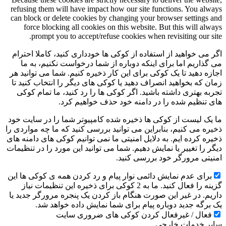
refusing them will have impact how our site functions. You always
can block or delete cookies by changing your browser settings and
force blocking all cookies on this website. But this will always
prompt you to accept/refuse cookies when revisiting our site.
اگر می خواهید از استفاده از کوکی ها خودداری کنید، کاملا احترام
می گذاریم اما برای اینکه دوباره از شما درخواست نکنیم، به ما
اجازه دهید تا یک کوکی برای این کار ذخیره کنیم. شما می توانید هر
زمان که بخواهید انصراف دهید یا کوکی های دیگر را انتخاب کنید تا
تجربه بهتری داشته باشید. اگر کوکی ها را رد کنید، ما تمام کوکی
های تنظیم شده را در دامنه خود حذف خواهیم کرد.
ما یک لیست از کوکی ها ذخیره شده کامپیوتر شما را در سایت خود
ذخیره می کنیم، بنابراین می توانید بررسی کنید که ما چه مواردی را
ذخیره کرده ایم. به دلایل امنیتی ما نمی توانیم کوکی های دامنه های
دیگر را تغییر یا نمایش دهیم. شما می توانید این مورد را در تنظیمات
امنیتی مرورگر خود بررسی کنید.
برای عدم نمایش دائمی نوار پیام و رد کردن همه ی کوکی ها این
گزینه را فعال کنید. ما به 2 کوکی برای ذخیره این تنظیمات نیاز
داریم. در غیر این صورت هنگام باز کردن یک پنجره مرورگر جدید یا
یک برگه جدید دوباره پیام برای شما نمایش داده خواهد شد.
فعال / غیرفعال کردن کوکی های ضروری سایت
سایر خدمات خارجی