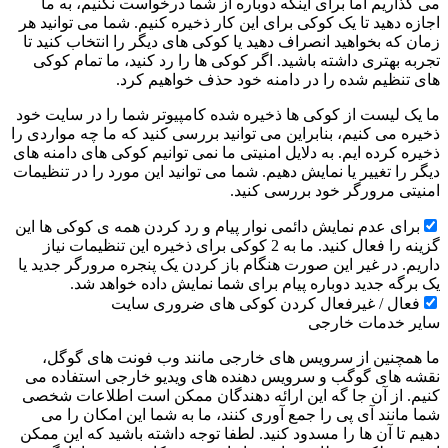
می گذاریم اما برای اینکه دوباره از شما درخواست نکنیم، به ما
اجازه دهید تا یک کوکی برای این کار ذخیره کنیم. شما می توانید هر
زمان که بخواهید انصراف دهید یا کوکی های دیگر را انتخاب کنید تا
تجربه بهتری داشته باشید. اگر کوکی ها را رد کنید، ما تمام کوکی
های تنظیم شده را در دامنه خود حذف خواهیم کرد.
ما یک لیست از کوکی ها ذخیره شده کامپیوتر شما را در سایت خود
ذخیره می کنیم، بنابراین می توانید بررسی کنید که ما چه مواردی را
ذخیره کرده ایم. به دلایل امنیتی ما نمی توانیم کوکی های دامنه های
دیگر را تغییر یا نمایش دهیم. شما می توانید این مورد را در تنظیمات
امنیتی مرورگر خود بررسی کنید.
برای عدم نمایش دائمی نوار پیام و رد کردن همه ی کوکی ها این
گزینه را فعال کنید. ما به 2 کوکی برای ذخیره این تنظیمات نیاز
داریم. در غیر این صورت هنگام باز کردن یک پنجره مرورگر جدید یا
یک برگه جدید دوباره پیام برای شما نمایش داده خواهد شد.
فعال / غیرفعال کردن کوکی های ضروری سایت
سایر خدمات خارجی
ما همچنین از سرویس های خارجی مانند وب فونت های گوگل،
نقشه های گوگب و سرویس دهنده های ویدیو خارجی استفاده می
کنیم. از آن جا گه این ارائه دهندگان ممکن است اطلاعات شخصی
شما مانند آی پی را جمع آوری کنند، ما به شما این امکان را می
دهیم تا آن ها را مسدود کنید. لطفا توجه داشته باشید که این ممکن