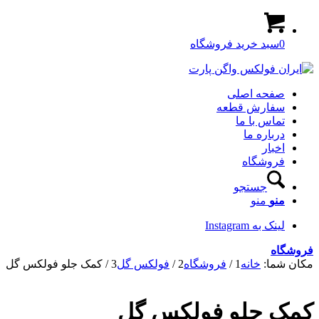
0
سبد خرید فروشگاه
صفحه اصلی
سفارش قطعه
تماس با ما
درباره ما
اخبار
فروشگاه
جستجو
منو
منو
لینک به Instagram
فروشگاه
مکان شما:
خانه
1
/
فروشگاه
2
/
فولکس گل
3
/
کمک جلو فولکس گل
کمک جلو فولکس گل