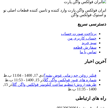
ایران فولکس واگن پارت وارد کننده و تامین کننده قطعات اصلی نو
و استوک فولکس واگن
دسترسی سریع
پرداخت صورت حساب
حساب کاربری من
سبد خرید
سفارش قطعه
تماس با ما
آخرین اخبار
فیلتر روغن چه زمانی عوض بشه؟
دی 17, 1400 - 11:04 ب.ظ
شماره های فیوز فولکس واگن گل
آذر 15, 1400 - 11:53 ب.ظ
طریقه (روش) تنظیم ساعت کیلومتر فولکس واگن گل
آذر 15,
1400 - 11:35 ب.ظ
راه های ارتباطی
پشتیبانی فروش : 09120626064