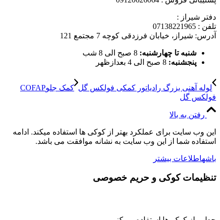
دفتر شیراز :
تلفن : 07138221965
آدرس: شیراز، خیابان فرزدقی کوچه 7 مجتمع 121
شنبه تا چهارشنبه:
8 صبح الی 8 شب
پنجشنبه:
8 صبح الی 4 بعدازظهر
لوله آهنی بزرگ رادیاتور کمکی فولکس گل
کمک جلوCOFAP
فولکس گل
رفتن به بالا
این وب سایت برای عملکرد بهتر از کوکی ها استفاده میکند. ادامه
استفاده شما از این وب سایت به نشانه موافقت می باشد.
باشه
اطلاعات بیشتر
تنظیمات کوکی و حریم خصوصی
چطور از کوکی‌ها استفاده می‌کنیم