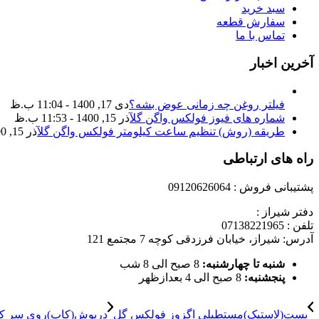
سبد خرید
سفارش قطعه
تماس با ما
آخرین اخبار
فیلتر روغن چه زمانی عوض بشه؟
دی 17, 1400 - 11:04 ب.ظ
شماره های فیوز فولکس واگن گل
آذر 15, 1400 - 11:53 ب.ظ
طریقه (روش) تنظیم ساعت کیلومتر فولکس واگن گل
آذر 15, 1400 - 11:35 ب.ظ
راه های ارتباطی
پشتیبانی فروش : 09120626064
دفتر شیراز :
تلفن : 07138221965
آدرس: شیراز، خیابان فرزدقی کوچه 7 مجتمع 121
شنبه تا چهارشنبه:
8 صبح الی 8 شب
پنجشنبه:
8 صبح الی 4 بعدازظهر
بست(لاستیک)مستطیلی اگزوز فولکس گل
درپوش(کاپ)روی سر ک