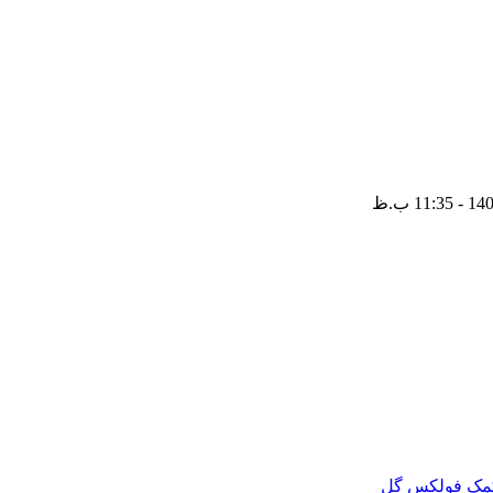
مک فولکس گل