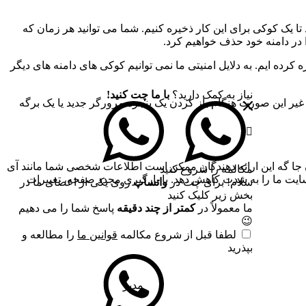
 تا یک کوکی برای این کار ذخیره کنیم. شما می توانید هر زمان که
ا در دامنه خود حذف خواهیم کرد.
کرده ایم. به دلایل امنیتی ما نمی توانیم کوکی های دامنه های دیگر
نیاز به کمک دارید؟
با ما چت کنید!
 ما به 2 کوکی برای ذخیره این تنظیمات نیاز داریم. در غیر این صورت هنگام باز کردن یک پنجره مرورگر جدید یا یک برگه
جا گه این ارائه دهندگان ممکن است اطلاعات شخصی شما مانند آی
مکالمه را شروع کنید
 سایت ما را به شدت کاهش دهد. با بارگیری مجدد صفحه، تغییرات
سلام! برای چت در
واتساپ
روی یکی از اعضای ما در
بخش زیر کلیک کنید
ما معمولاً در
کمتر از چند دقیقه
پاسخ شما را می دهیم
😉
لطفا قبل از شروع مکالمه
قوانین ما
را مطالعه و
بپذرید