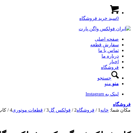
0
سبد خرید فروشگاه
صفحه اصلی
سفارش قطعه
تماس با ما
درباره ما
اخبار
فروشگاه
جستجو
منو
منو
لینک به Instagram
فروشگاه
مکان شما:
خانه
1
/
فروشگاه
2
/
فولکس گل
3
/
قطعات موتوری
4
/
کاپ