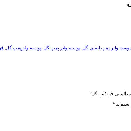
پوسته واتر پمپ اصلی گل
,
پوسته واتر پمپ گل
,
پوسته واترپمپ گل
,
فو
پمپ آلمانی فولکس گل”
شده‌اند
*