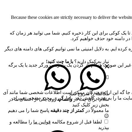
Because these cookies are strictly necessary to deliver the websi
 تا یک کوکی برای این کار ذخیره کنیم. شما می توانید هر زمان که
ا در دامنه خود حذف خواهیم کرد.
کرده ایم. به دلایل امنیتی ما نمی توانیم کوکی های دامنه های دیگر
نیاز به کمک دارید؟
با ما چت کنید!
 ما به 2 کوکی برای ذخیره این تنظیمات نیاز داریم. در غیر این صورت هنگام باز کردن یک پنجره مرورگر جدید یا یک برگه
جا گه این ارائه دهندگان ممکن است اطلاعات شخصی شما مانند آی
مکالمه را شروع کنید
 سایت ما را به شدت کاهش دهد. با بارگیری مجدد صفحه، تغییرات
سلام! برای چت در
واتساپ
روی یکی از اعضای ما در
بخش زیر کلیک کنید
ما معمولاً در
کمتر از چند دقیقه
پاسخ شما را می دهیم
😉
لطفا قبل از شروع مکالمه
قوانین ما
را مطالعه و
بپذرید