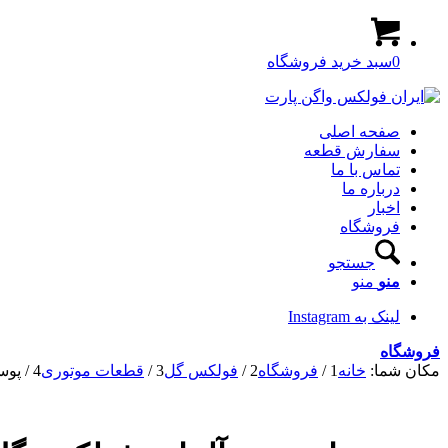
0
سبد خرید فروشگاه
صفحه اصلی
سفارش قطعه
تماس با ما
درباره ما
اخبار
فروشگاه
جستجو
منو
منو
لینک به Instagram
فروشگاه
مکان شما:
خانه
1
/
فروشگاه
2
/
فولکس گل
3
/
قطعات موتوری
4
/
پوس