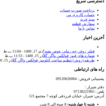
دسترسی سریع
پرداخت صورت حساب
حساب کاربری من
سبد خرید
سفارش قطعه
تماس با ما
آخرین اخبار
فیلتر روغن چه زمانی عوض بشه؟
دی 17, 1400 - 11:04 ب.ظ
شماره های فیوز فولکس واگن گل
آذر 15, 1400 - 11:53 ب.ظ
طریقه (روش) تنظیم ساعت کیلومتر فولکس واگن گل
آذر 15, 1400 - 11:35 ب.ظ
راه های ارتباطی
پشتیبانی فروش : 09120626064
دفتر شیراز :
تلفن : 07138221965
آدرس: شیراز، خیابان فرزدقی کوچه 7 مجتمع 121
شنبه تا چهارشنبه:
8 صبح الی 8 شب