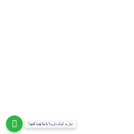
شماره های فیوز فولکس واگن گل
آذر 15, 1400 - 11:53 ب.ظ
طریقه (روش) تنظیم ساعت کیلومتر فولکس واگن گل
آذر 15, 1400 - 11:35 ب.ظ
راه های ارتباطی
پشتیبانی فروش : 09120626064
دفتر شیراز :
تلفن : 07138221965
آدرس: شیراز، خیابان فرزدقی کوچه 7 مجتمع 121
شنبه تا چهارشنبه:
8 صبح الی 8 شب
پنجشنبه:
8 صبح الی 4 بعدازظهر
نیاز به کمک دارید؟
با ما چت کنید!