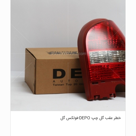
خطر عقب گل چپ DEPO-فولکس گل