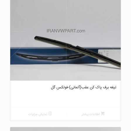
تیغه برف پاک کن عقب(آلمانی)-فولکس گل
اطلاعات بیشتر
نمایش جزئیات