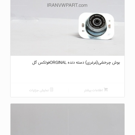
بوش چرخشی(غرغری) دسته دنده ORGINALفولکس گل
اطلاعات بیشتر
نمایش جزئیات