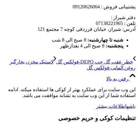
پشتیبانی فروش : 09120626064
دفتر شیراز :
تلفن : 07138221965
آدرس: شیراز، خیابان فرزدقی کوچه 7 مجتمع 121
شنبه تا چهارشنبه:
8 صبح الی 8 شب
پنجشنبه:
8 صبح الی 4 بعدازظهر
خطر عقب گل چپ DEPO-فولکس گل
لاستیک مخزن بخارگیر
روغن آلمانی-فولکس گل
رفتن به بالا
این وب سایت برای عملکرد بهتر از کوکی ها استفاده میکند. ادامه
استفاده شما از این وب سایت به نشانه موافقت می باشد.
باشه
اطلاعات بیشتر
تنظیمات کوکی و حریم خصوصی