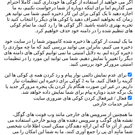
اگر می خواهید از استفاده از کوکی ها خودداری کنید، کاملا احترام
می گذاریم اما برای اینکه دوباره از شما درخواست نکنیم، به ما
اجازه دهید تا یک کوکی برای این کار ذخیره کنیم. شما می توانید هر
زمان که بخواهید انصراف دهید یا کوکی های دیگر را انتخاب کنید تا
تجربه بهتری داشته باشید. اگر کوکی ها را رد کنید، ما تمام کوکی
های تنظیم شده را در دامنه خود حذف خواهیم کرد.
ما یک لیست از کوکی ها ذخیره شده کامپیوتر شما را در سایت خود
ذخیره می کنیم، بنابراین می توانید بررسی کنید که ما چه مواردی را
ذخیره کرده ایم. به دلایل امنیتی ما نمی توانیم کوکی های دامنه های
دیگر را تغییر یا نمایش دهیم. شما می توانید این مورد را در تنظیمات
امنیتی مرورگر خود بررسی کنید.
برای عدم نمایش دائمی نوار پیام و رد کردن همه ی کوکی ها این
گزینه را فعال کنید. ما به 2 کوکی برای ذخیره این تنظیمات نیاز
داریم. در غیر این صورت هنگام باز کردن یک پنجره مرورگر جدید یا
یک برگه جدید دوباره پیام برای شما نمایش داده خواهد شد.
فعال / غیرفعال کردن کوکی های ضروری سایت
سایر خدمات خارجی
ما همچنین از سرویس های خارجی مانند وب فونت های گوگل،
نقشه های گوگب و سرویس دهنده های ویدیو خارجی استفاده می
کنیم. از آن جا گه این ارائه دهندگان ممکن است اطلاعات شخصی
شما مانند آی پی را جمع آوری کنند، ما به شما این امکان را می