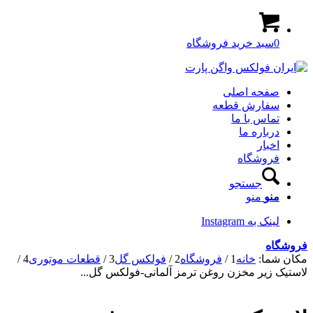
0
سبد خرید فروشگاه
صفحه اصلی
سفارش قطعه
تماس با ما
درباره ما
اخبار
فروشگاه
جستجو
منو
منو
لینک به Instagram
فروشگاه
مکان شما:
خانه
1
/
فروشگاه
2
/
فولکس گل
3
/
قطعات موتوری
4
/
لاستیک زیر مخزن روغن ترمز آلمانی-فولکس گل...