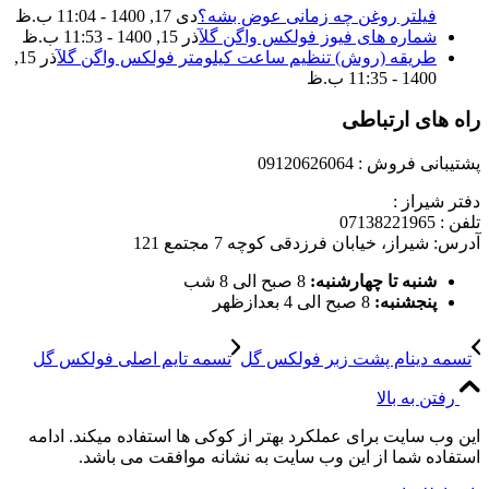
فیلتر روغن چه زمانی عوض بشه؟
دی 17, 1400 - 11:04 ب.ظ
شماره های فیوز فولکس واگن گل
آذر 15, 1400 - 11:53 ب.ظ
طریقه (روش) تنظیم ساعت کیلومتر فولکس واگن گل
آذر 15,
1400 - 11:35 ب.ظ
راه های ارتباطی
پشتیبانی فروش : 09120626064
دفتر شیراز :
تلفن : 07138221965
آدرس: شیراز، خیابان فرزدقی کوچه 7 مجتمع 121
شنبه تا چهارشنبه:
8 صبح الی 8 شب
پنجشنبه:
8 صبح الی 4 بعدازظهر
تسمه دینام پشت زبر فولکس گل
تسمه تایم اصلی فولکس گل
رفتن به بالا
این وب سایت برای عملکرد بهتر از کوکی ها استفاده میکند. ادامه
استفاده شما از این وب سایت به نشانه موافقت می باشد.