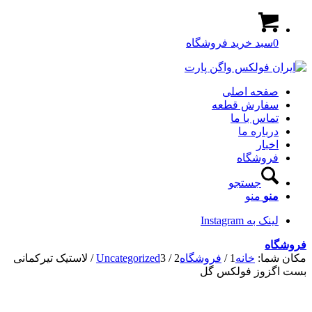
0
سبد خرید فروشگاه
صفحه اصلی
سفارش قطعه
تماس با ما
درباره ما
اخبار
فروشگاه
جستجو
منو
منو
لینک به Instagram
فروشگاه
مکان شما:
خانه
1
/
فروشگاه
2
/
3
Uncategorized
/
لاستیک تیرکمانی
بست اگزوز فولکس گل