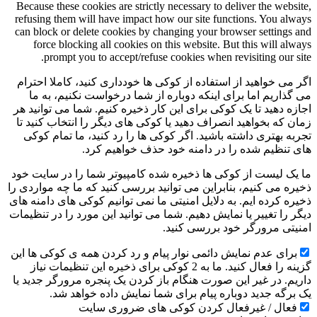
Because these cookies are strictly necessary to deliver the website,
refusing them will have impact how our site functions. You always
can block or delete cookies by changing your browser settings and
force blocking all cookies on this website. But this will always
prompt you to accept/refuse cookies when revisiting our site.
اگر می خواهید از استفاده از کوکی ها خودداری کنید، کاملا احترام
می گذاریم اما برای اینکه دوباره از شما درخواست نکنیم، به ما
اجازه دهید تا یک کوکی برای این کار ذخیره کنیم. شما می توانید هر
زمان که بخواهید انصراف دهید یا کوکی های دیگر را انتخاب کنید تا
تجربه بهتری داشته باشید. اگر کوکی ها را رد کنید، ما تمام کوکی
های تنظیم شده را در دامنه خود حذف خواهیم کرد.
ما یک لیست از کوکی ها ذخیره شده کامپیوتر شما را در سایت خود
ذخیره می کنیم، بنابراین می توانید بررسی کنید که ما چه مواردی را
ذخیره کرده ایم. به دلایل امنیتی ما نمی توانیم کوکی های دامنه های
دیگر را تغییر یا نمایش دهیم. شما می توانید این مورد را در تنظیمات
امنیتی مرورگر خود بررسی کنید.
برای عدم نمایش دائمی نوار پیام و رد کردن همه ی کوکی ها این
گزینه را فعال کنید. ما به 2 کوکی برای ذخیره این تنظیمات نیاز
داریم. در غیر این صورت هنگام باز کردن یک پنجره مرورگر جدید یا
یک برگه جدید دوباره پیام برای شما نمایش داده خواهد شد.
فعال / غیرفعال کردن کوکی های ضروری سایت