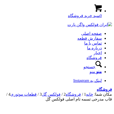
0
سبد خرید فروشگاه
صفحه اصلی
سفارش قطعه
تماس با ما
درباره ما
اخبار
فروشگاه
جستجو
منو
منو
لینک به Instagram
فروشگاه
مکان شما:
خانه
1
/
فروشگاه
2
/
فولکس گل
3
/
قطعات موتوری
4
/
قاب مدرجی تسمه تام اصلی فولکس گل