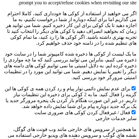
prompt you to accept/refuse cookies when revisiting our site.
اگر می خواهید از استفاده از کوکی ها خودداری کنید، کاملا احترام
می گذاریم اما برای اینکه دوباره از شما درخواست نکنیم، به ما
اجازه دهید تا یک کوکی برای این کار ذخیره کنیم. شما می توانید هر
زمان که بخواهید انصراف دهید یا کوکی های دیگر را انتخاب کنید تا
تجربه بهتری داشته باشید. اگر کوکی ها را رد کنید، ما تمام کوکی
های تنظیم شده را در دامنه خود حذف خواهیم کرد.
ما یک لیست از کوکی ها ذخیره شده کامپیوتر شما را در سایت خود
ذخیره می کنیم، بنابراین می توانید بررسی کنید که ما چه مواردی را
ذخیره کرده ایم. به دلایل امنیتی ما نمی توانیم کوکی های دامنه های
دیگر را تغییر یا نمایش دهیم. شما می توانید این مورد را در تنظیمات
امنیتی مرورگر خود بررسی کنید.
برای عدم نمایش دائمی نوار پیام و رد کردن همه ی کوکی ها این
گزینه را فعال کنید. ما به 2 کوکی برای ذخیره این تنظیمات نیاز
داریم. در غیر این صورت هنگام باز کردن یک پنجره مرورگر جدید یا
یک برگه جدید دوباره پیام برای شما نمایش داده خواهد شد.
فعال / غیرفعال کردن کوکی های ضروری سایت
سایر خدمات خارجی
ما همچنین از سرویس های خارجی مانند وب فونت های گوگل،
نقشه های گوگب و سرویس دهنده های ویدیو خارجی استفاده می