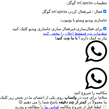
تنظیمات reCaptcha گوگل:
فعال / غیرفعال کردن reCaptcha گوگل
جاسازی ویدیو ویمئو یا یوتیوب:
برای فعال‌سازی/غیرفعال سازی جاسازی ویدیو کلیک کنید.
تنظیمات پذیرفتن
فقط اعلان را مخفی کنید
نیاز به کمک دارید؟
با ما چت کنید!
مکالمه را شروع کنید
سلام! برای چت در
واتساپ
روی یکی از اعضای ما در بخش زیر کلیک 
ما معمولاً در
کمتر از چند دقیقه
پاسخ شما را می دهیم 😉
لطفا قبل از شروع مکالمه
قوانین ما
را مطالعه و بپذرید