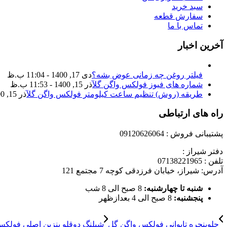
سبد خرید
سفارش قطعه
تماس با ما
آخرین اخبار
فیلتر روغن چه زمانی عوض بشه؟
دی 17, 1400 - 11:04 ب.ظ
شماره های فیوز فولکس واگن گل
آذر 15, 1400 - 11:53 ب.ظ
طریقه (روش) تنظیم ساعت کیلومتر فولکس واگن گل
آذر 15, 1400 - 11:35 ب.ظ
راه های ارتباطی
پشتیبانی فروش : 09120626064
دفتر شیراز :
تلفن : 07138221965
آدرس: شیراز، خیابان فرزدقی کوچه 7 مجتمع 121
شنبه تا چهارشنبه:
8 صبح الی 8 شب
پنجشنبه:
8 صبح الی 4 بعدازظهر
جلوپنجره تایوانی فولکس واگن گل
شیلنگ دوقلو بنزین اصلی فولک