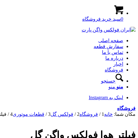
0
سبد خرید فروشگاه
صفحه اصلی
سفارش قطعه
تماس با ما
درباره ما
اخبار
فروشگاه
جستجو
منو
منو
لینک به Instagram
فروشگاه
مکان شما:
خانه
1
/
فروشگاه
2
/
فولکس گل
3
/
قطعات موتوری
4
/
فیل
فیلتر هوا فولکس واگن گل