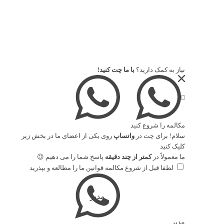
آخرین اخبار
فیلتر روغن چه زمانی عوض بشه؟
دی 17, 1400 - 11:04 ب.ظ
شماره های فیوز فولکس واگن گل
نیاز به کمک دارید؟
با ما چت کنید!
آذر 15, 1400 - 11:53 ب.ظ
طریقه (روش) تنظیم ساعت کیلومتر فولکس واگن گل
آذر 15, 1400 - 11:35 ب.ظ
مکالمه را شروع کنید
سلام! برای چت در
واتساپ
روی یکی از اعضای ما در بخش زیر
کلیک کنید
ما معمولاً در
کمتر از چند دقیقه
پاسخ شما را می دهیم 😉
راه های ارتباطی
لطفا قبل از شروع مکالمه
قوانین ما
را مطالعه و بپذرید
پشتیبانی فروش : 09120626064
دفتر شیراز :
تلفن : 07138221965
آدرس: شیراز، خیابان فرزدقی کوچه 7 مجتمع 121
مدیر