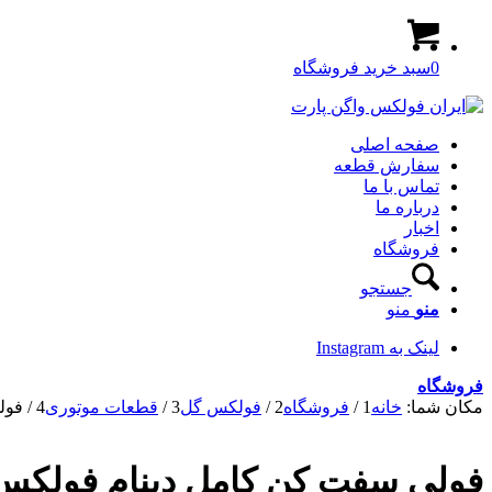
0
سبد خرید فروشگاه
صفحه اصلی
سفارش قطعه
تماس با ما
درباره ما
اخبار
فروشگاه
جستجو
منو
منو
لینک به Instagram
فروشگاه
مکان شما:
خانه
1
/
فروشگاه
2
/
فولکس گل
3
/
قطعات موتوری
4
/
فول
فولی سفت کن کامل دینام فولکس