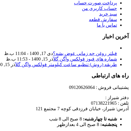
پرداخت صورت حساب
حساب کاربری من
سبد خرید
سفارش قطعه
تماس با ما
آخرین اخبار
فیلتر روغن چه زمانی عوض بشه؟
دی 17, 1400 - 11:04 ب.ظ
شماره های فیوز فولکس واگن گل
آذر 15, 1400 - 11:53 ب.ظ
طریقه (روش) تنظیم ساعت کیلومتر فولکس واگن گل
آذر 15, 1400 - 11:35 ب.ظ
راه های ارتباطی
پشتیبانی فروش : 09120626064
دفتر شیراز :
تلفن : 07138221965
آدرس: شیراز، خیابان فرزدقی کوچه 7 مجتمع 121
شنبه تا چهارشنبه:
8 صبح الی 8 شب
پنجشنبه:
8 صبح الی 4 بعدازظهر