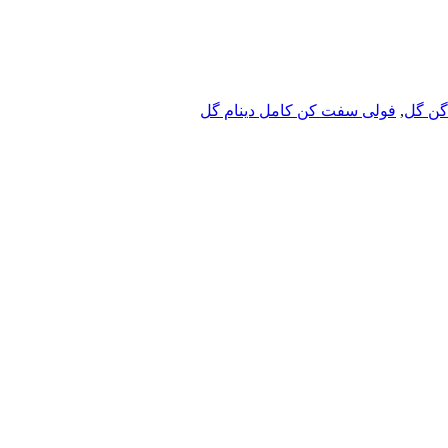
گن گل
,
فولی سفت کن کامل دینام گل