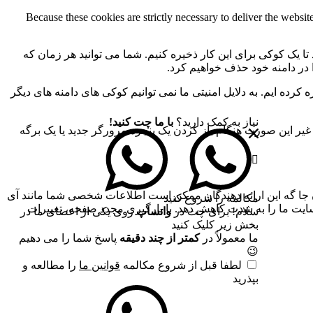
Because these cookies are strictly necessary to deliver the websi
 تا یک کوکی برای این کار ذخیره کنیم. شما می توانید هر زمان که
ا در دامنه خود حذف خواهیم کرد.
کرده ایم. به دلایل امنیتی ما نمی توانیم کوکی های دامنه های دیگر
نیاز به کمک دارید؟
با ما چت کنید!
 ما به 2 کوکی برای ذخیره این تنظیمات نیاز داریم. در غیر این صورت هنگام باز کردن یک پنجره مرورگر جدید یا یک برگه
جا گه این ارائه دهندگان ممکن است اطلاعات شخصی شما مانند آی
مکالمه را شروع کنید
 سایت ما را به شدت کاهش دهد. با بارگیری مجدد صفحه، تغییرات
سلام! برای چت در
واتساپ
روی یکی از اعضای ما در
بخش زیر کلیک کنید
ما معمولاً در
کمتر از چند دقیقه
پاسخ شما را می دهیم
😉
لطفا قبل از شروع مکالمه
قوانین ما
را مطالعه و
بپذرید