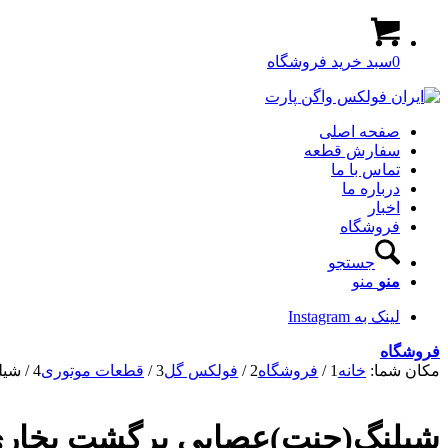
0
سبد خرید فروشگاه
صفحه اصلی
سفارش قطعه
تماس با ما
درباره ما
اخبار
فروشگاه
جستجو
منو
منو
لینک به Instagram
فروشگاه
مکان شما:
خانه
1
/
فروشگاه
2
/
فولکس گل
3
/
قطعات موتوری
4
/
شیل
شیلنگ(جنت)عصایی برگشت بخار