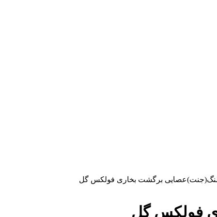
نگ(جنت)عصایی برگشت بخاری فولکس گل
ی فولکس گل