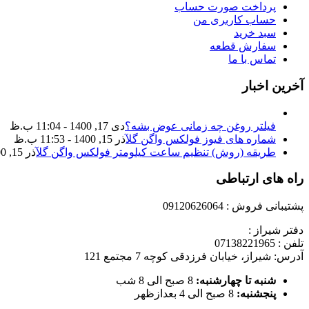
پرداخت صورت حساب
حساب کاربری من
سبد خرید
سفارش قطعه
تماس با ما
آخرین اخبار
فیلتر روغن چه زمانی عوض بشه؟
دی 17, 1400 - 11:04 ب.ظ
شماره های فیوز فولکس واگن گل
آذر 15, 1400 - 11:53 ب.ظ
طریقه (روش) تنظیم ساعت کیلومتر فولکس واگن گل
آذر 15, 1400 - 11:35 ب.ظ
راه های ارتباطی
پشتیبانی فروش : 09120626064
دفتر شیراز :
تلفن : 07138221965
آدرس: شیراز، خیابان فرزدقی کوچه 7 مجتمع 121
شنبه تا چهارشنبه:
8 صبح الی 8 شب
پنجشنبه:
8 صبح الی 4 بعدازظهر