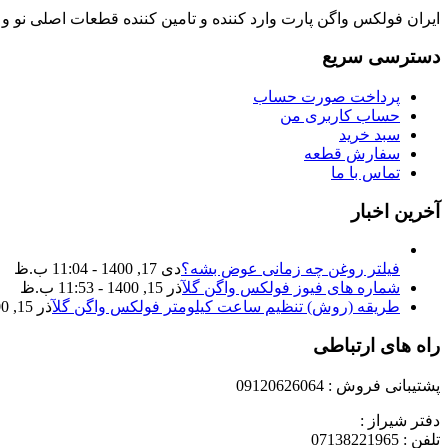
ایران فولکس واگن پارت وارد کننده و تامین کننده قطعات اصلی نو 
دسترسی سریع
پرداخت صورت حساب
حساب کاربری من
سبد خرید
سفارش قطعه
تماس با ما
آخرین اخبار
فیلتر روغن چه زمانی عوض بشه؟
دی 17, 1400 - 11:04 ب.ظ
شماره های فیوز فولکس واگن گل
آذر 15, 1400 - 11:53 ب.ظ
طریقه (روش) تنظیم ساعت کیلومتر فولکس واگن گل
آذر 15, 1400 - 11:35 ب.ظ
راه های ارتباطی
پشتیبانی فروش : 09120626064
دفتر شیراز :
تلفن : 07138221965