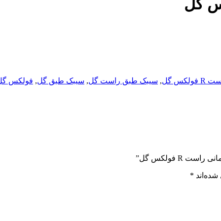
کس گل
,
سیبک طبق راست گل
,
سیبک طبق گل
,
فولکس گل
 R فولکس گل”
شده‌اند
*