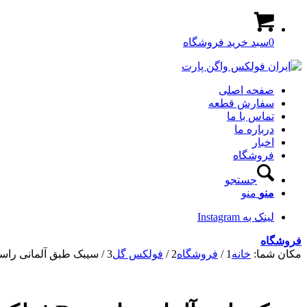
0
سبد خرید فروشگاه
صفحه اصلی
سفارش قطعه
تماس با ما
درباره ما
اخبار
فروشگاه
جستجو
منو
منو
لینک به Instagram
فروشگاه
مکان شما:
خانه
1
/
فروشگاه
2
/
فولکس گل
3
/
سیبک طبق آلمانی راست R فولکس