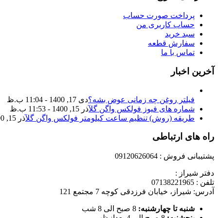
پرداخت صورت حساب
حساب کاربری من
سبد خرید
سفارش قطعه
تماس با ما
آخرین اخبار
فیلتر روغن چه زمانی عوض بشه؟
دی 17, 1400 - 11:04 ب.ظ
شماره های فیوز فولکس واگن گل
آذر 15, 1400 - 11:53 ب.ظ
طریقه (روش) تنظیم ساعت کیلومتر فولکس واگن گل
آذر 15, 1400 - 11:35 ب.ظ
راه های ارتباطی
پشتیبانی فروش : 09120626064
دفتر شیراز :
تلفن : 07138221965
آدرس: شیراز، خیابان فرزدقی کوچه 7 مجتمع 121
شنبه تا چهارشنبه:
8 صبح الی 8 شب
پنجشنبه:
8 صبح الی 4 بعدازظهر