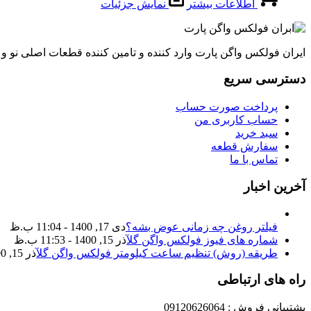
اطلاعات بیشتر
نمایش جزئیات
ایران فولکس واگن پارت وارد کننده و تامین کننده قطعات اصلی نو 
دسترسی سریع
پرداخت صورت حساب
حساب کاربری من
سبد خرید
سفارش قطعه
تماس با ما
آخرین اخبار
فیلتر روغن چه زمانی عوض بشه؟
دی 17, 1400 - 11:04 ب.ظ
شماره های فیوز فولکس واگن گل
آذر 15, 1400 - 11:53 ب.ظ
طریقه (روش) تنظیم ساعت کیلومتر فولکس واگن گل
آذر 15, 1400 - 11:35 ب.ظ
راه های ارتباطی
پشتیبانی فروش : 09120626064