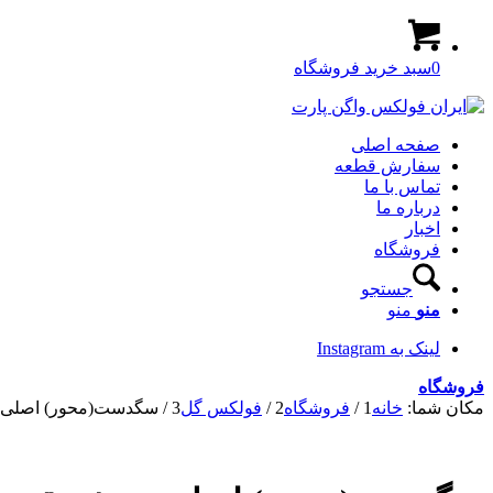
0
سبد خرید فروشگاه
صفحه اصلی
سفارش قطعه
تماس با ما
درباره ما
اخبار
فروشگاه
جستجو
منو
منو
لینک به Instagram
فروشگاه
مکان شما:
خانه
1
/
فروشگاه
2
/
فولکس گل
3
/
سگدست(محور) اصلی 