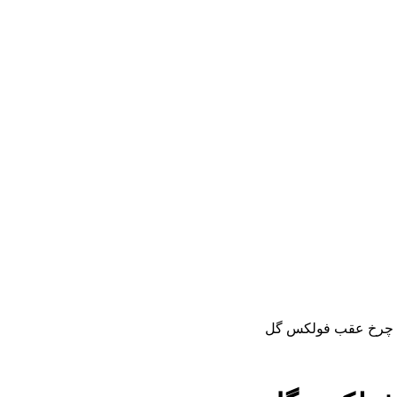
چرخ عقب فولکس گل