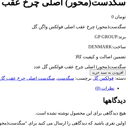
سگدست(محور) اصلی چرخ عقب 
تومان
0
سگدست(محور) چرخ عقب اصلی فولکس واگن گل
برند:GP GROUP
ساخت:DENMARK
تضمین اصالت و کیفیت کالا
سگدست(محور) اصلی چرخ عقب فولکس گل عدد
افزودن به سبد خرید
دسته:
فولکس گل
برچسب:
سگدست
,
سگدست اصلی چرخ عقب گل
نظرات (0)
دیدگاهها
هیچ دیدگاهی برای این محصول نوشته نشده است.
اولین نفری باشید که دیدگاهی را ارسال می کنید برای “سگدست(م