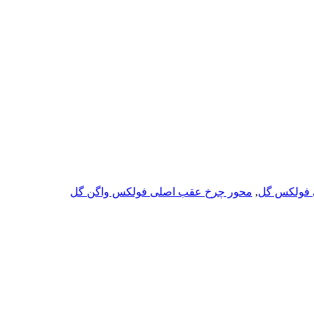
فولکس گل
,
محور چرخ عقب اصلی فولکس واگن گل