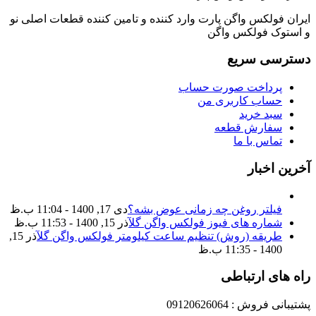
ایران فولکس واگن پارت وارد کننده و تامین کننده قطعات اصلی نو
و استوک فولکس واگن
دسترسی سریع
پرداخت صورت حساب
حساب کاربری من
سبد خرید
سفارش قطعه
تماس با ما
آخرین اخبار
فیلتر روغن چه زمانی عوض بشه؟
دی 17, 1400 - 11:04 ب.ظ
شماره های فیوز فولکس واگن گل
آذر 15, 1400 - 11:53 ب.ظ
طریقه (روش) تنظیم ساعت کیلومتر فولکس واگن گل
آذر 15,
1400 - 11:35 ب.ظ
راه های ارتباطی
پشتیبانی فروش : 09120626064