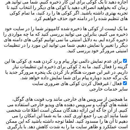
اجازه دهید تا یک کوکی برای این کار ذخیره کنیم. شما می توانید هر
زمان که بخواهید انصراف دهید یا کوکی های دیگر را انتخاب کنید تا
تجربه بهتری داشته باشید. اگر کوکی ها را رد کنید، ما تمام کوکی
های تنظیم شده را در دامنه خود حذف خواهیم کرد.
ما یک لیست از کوکی ها ذخیره شده کامپیوتر شما را در سایت خود
ذخیره می کنیم، بنابراین می توانید بررسی کنید که ما چه مواردی را
ذخیره کرده ایم. به دلایل امنیتی ما نمی توانیم کوکی های دامنه های
دیگر را تغییر یا نمایش دهیم. شما می توانید این مورد را در تنظیمات
امنیتی مرورگر خود بررسی کنید.
برای عدم نمایش دائمی نوار پیام و رد کردن همه ی کوکی ها این
گزینه را فعال کنید. ما به 2 کوکی برای ذخیره این تنظیمات نیاز
داریم. در غیر این صورت هنگام باز کردن یک پنجره مرورگر جدید یا
یک برگه جدید دوباره پیام برای شما نمایش داده خواهد شد.
فعال / غیرفعال کردن کوکی های ضروری سایت
سایر خدمات خارجی
ما همچنین از سرویس های خارجی مانند وب فونت های گوگل،
نقشه های گوگب و سرویس دهنده های ویدیو خارجی استفاده می
کنیم. از آن جا گه این ارائه دهندگان ممکن است اطلاعات شخصی
شما مانند آی پی را جمع آوری کنند، ما به شما این امکان را می
دهیم تا آن ها را مسدود کنید. لطفا توجه داشته باشید که این ممکن
است عملکرد و ظاهر سایت ما را به شدت کاهش دهد. با بارگیری