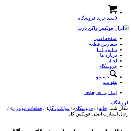
0
سبد خرید فروشگاه
صفحه اصلی
سفارش قطعه
تماس با ما
درباره ما
اخبار
فروشگاه
جستجو
منو
منو
لینک به Instagram
فروشگاه
مکان شما:
خانه
1
/
فروشگاه
2
/
فولکس گل
3
/
قطعات موتوری
4
/
زغال استارت اصلی فولکس گل