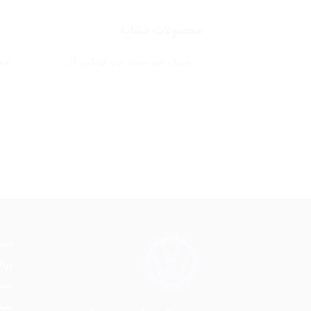
محصولات مشابه
رینگ موتور0/50 اصلی گل
سیبک طبق سمت چپ فولکس گل
سفت
اطلاعات بیشتر
نمایش جزئیات
دست
پرد
حسا
سبد