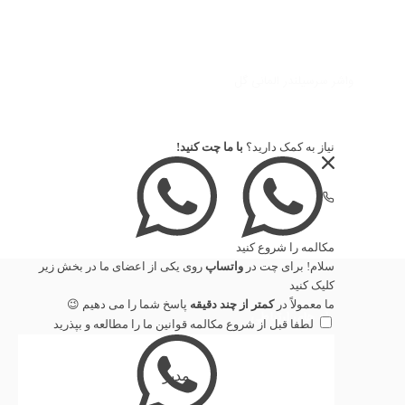
شمع سه
واشر سرسیلندر المانی گل
نیاز به کمک دارید؟
با ما چت کنید!
اطلاعات بیشتر
نمایش جزئیات
مکالمه را شروع کنید
سلام! برای چت در
واتساپ
روی یکی از اعضای ما در بخش زیر
کلیک کنید
ما معمولاً در
کمتر از چند دقیقه
پاسخ شما را می دهیم 😉
راه های ارتباطی
لطفا قبل از شروع مکالمه
قوانین ما
را مطالعه و بپذرید
پشتیبانی فروش : 09120626064
دفتر شیراز :
تلفن : 07138221965