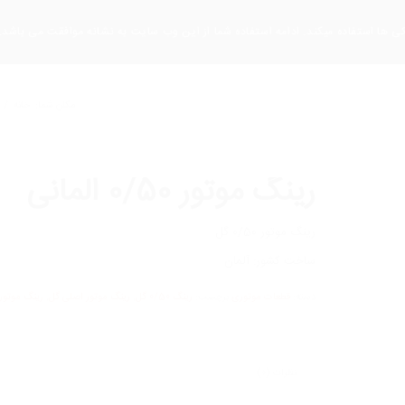
کی ها استفاده میکند. ادامه استفاده شما از این وب سایت به نشانه موافقت می باشد.
اره ما
اخبار
فروشگاه
مکان شما:
خانه
/
ف
رینگ موتور 0/50 المانی
رینگ موتور 0/50 گل
ساخت کشور: آلمان
دسته:
قطعات موتوری
برچسب:
رینگ 0/50 گل
,
رینگ موتور اصلی گل
,
رینگ موتور
نظرات (0)