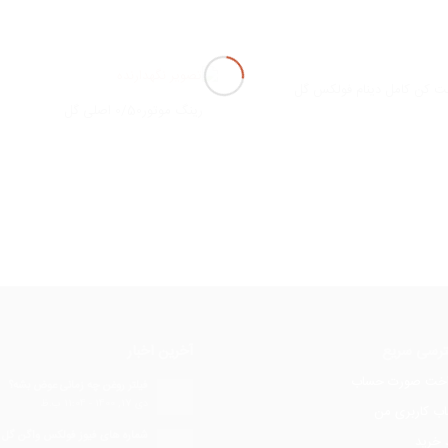
 کن کامل دینام فولکس گل
رینگ موتور0/50 اصلی گل
اطلاعات بیشتر
نمایش جزئیات
اطلاعات بیشتر
نمایش جزئیات
رسی سریع
آخرین اخبار
اخت صورت حساب
فیلتر روغن چه زمانی عوض بشه؟
دی 17, 1400 - 11:04 ب.ظ
ب کاربری من
شماره های فیوز فولکس واگن گل
 خرید