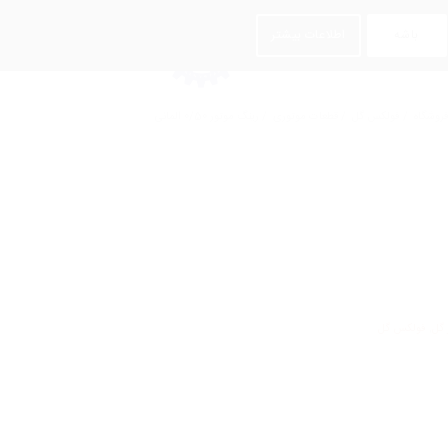
باشه
اطلاعات بیشتر
روشگاه
/
فولکس گل
/
قطعات موتوری
/
رینگ موتور 0/50 المانی
 گل
,
فولکس گل