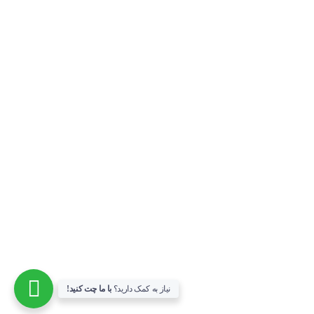
شماره های فیوز فولکس واگن گل
آذر 15, 1400 - 11:53 ب.ظ
طریقه (روش) تنظیم ساعت کیلومتر فولکس واگن گل
آذر 15, 1400 - 11:35 ب.ظ
راه های ارتباطی
پشتیبانی فروش : 09120626064
دفتر شیراز :
تلفن : 07138221965
آدرس: شیراز، خیابان فرزدقی کوچه 7 مجتمع 121
شنبه تا چهارشنبه:
8 صبح الی 8 شب
پنجشنبه:
8 صبح الی 4 بعدازظهر
نیاز به کمک دارید؟
با ما چت کنید!