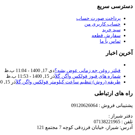
دسترسی سریع
پرداخت صورت حساب
حساب کاربری من
سبد خرید
سفارش قطعه
تماس با ما
آخرین اخبار
فیلتر روغن چه زمانی عوض بشه؟
دی 17, 1400 - 11:04 ب.ظ
شماره های فیوز فولکس واگن گل
آذر 15, 1400 - 11:53 ب.ظ
طریقه (روش) تنظیم ساعت کیلومتر فولکس واگن گل
آذر 15, 1400 - 11:35 ب.ظ
راه های ارتباطی
پشتیبانی فروش : 09120626064
دفتر شیراز :
تلفن : 07138221965
آدرس: شیراز، خیابان فرزدقی کوچه 7 مجتمع 121