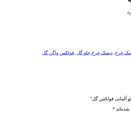
رد
سک چرخ
,
دیسک چرخ جلو گل
,
فولکس واگن گل
لو آلمانی فولکس گل”
شده‌اند
*