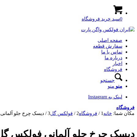
0
سبد خرید فروشگاه
صفحه اصلی
سفارش قطعه
تماس با ما
درباره ما
اخبار
فروشگاه
جستجو
منو
منو
لینک به Instagram
فروشگاه
مکان شما:
خانه
1
/
فروشگاه
2
/
فولکس گل
3
/
دیسک چرخ جلو آلمانی
دیسک چرخ جلو آلمانی فولکس گل