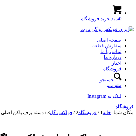
0
سبد خرید فروشگاه
صفحه اصلی
سفارش قطعه
تماس با ما
درباره ما
اخبار
فروشگاه
جستجو
منو
منو
لینک به Instagram
فروشگاه
مکان شما:
خانه
1
/
فروشگاه
2
/
فولکس گل
3
/
دسته برف پاکن اصلی 