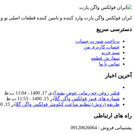
ایران فولکس واگن پارت وارد کننده و تامین کننده قطعات اصلی نو 
دسترسی سریع
پرداخت صورت حساب
حساب کاربری من
سبد خرید
سفارش قطعه
تماس با ما
آخرین اخبار
فیلتر روغن چه زمانی عوض بشه؟
دی 17, 1400 - 11:04 ب.ظ
شماره های فیوز فولکس واگن گل
آذر 15, 1400 - 11:53 ب.ظ
طریقه (روش) تنظیم ساعت کیلومتر فولکس واگن گل
آذر 15, 1400 - 11:35 ب.ظ
راه های ارتباطی
پشتیبانی فروش : 09120626064