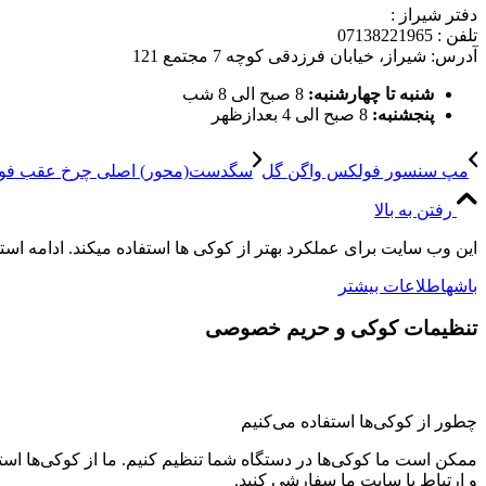
دفتر شیراز :
تلفن : 07138221965
آدرس: شیراز، خیابان فرزدقی کوچه 7 مجتمع 121
شنبه تا چهارشنبه:
8 صبح الی 8 شب
پنجشنبه:
8 صبح الی 4 بعدازظهر
مپ سنسور فولکس واگن گل
سگدست(محور) اصلی چرخ عقب فو
رفتن به بالا
این وب سایت برای عملکرد بهتر از کوکی ها استفاده میکند. ادامه اس
باشه
اطلاعات بیشتر
تنظیمات کوکی و حریم خصوصی
چطور از کوکی‌ها استفاده می‌کنیم
ممکن است ما کوکی‌ها در دستگاه شما تنظیم کنیم. ما از کوکی‌ها استفاد
و ارتباط با سایت ما سفارشی کنید.