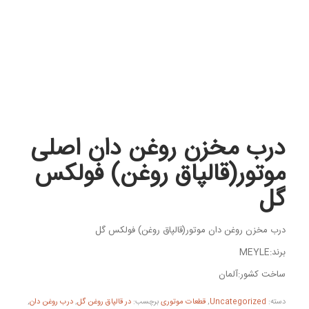
درب مخزن روغن دان اصلی
موتور(قالپاق روغن) فولکس
گل
درب مخزن روغن دان موتور(قالپاق روغن) فولکس گل
برند:MEYLE
ساخت کشور:آلمان
دسته:
Uncategorized
,
قطعات موتوری
برچسب:
در قالپاق روغن گل
,
درب روغن دان
,