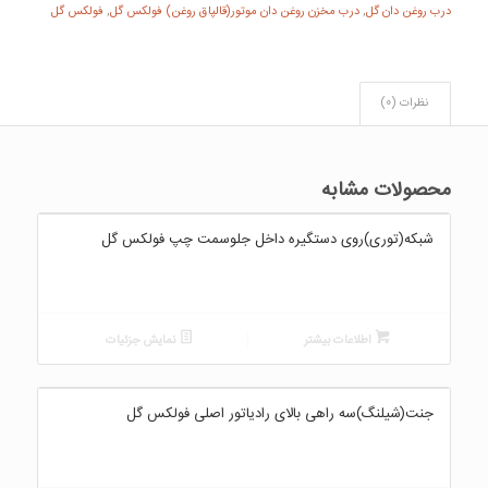
درب روغن دان گل
,
درب مخزن روغن دان موتور(قالپاق روغن) فولکس گل
,
فولکس گل
نظرات (0)
محصولات مشابه
شبکه(توری)روی دستگیره داخل جلوسمت چپ فولکس گل
اطلاعات بیشتر
نمایش جزئیات
جنت(شیلنگ)سه راهی بالای رادیاتور اصلی فولکس گل