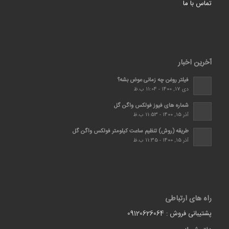
تماس با ما
آخرین اخبار
فیلتر روغن چه زمانی عوض بشه؟
دی 17, 1400 - 11:04 ب.ظ
شماره های فیوز فولکس واگن گل
آذر 15, 1400 - 11:53 ب.ظ
طریقه (روش) تنظیم ساعت کیلومتر فولکس واگن گل
آذر 15, 1400 - 11:35 ب.ظ
راه های ارتباطی
پشتیبانی فروش : 09120626064