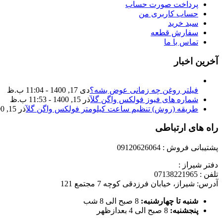
پرداخت صورت حساب
حساب کاربری من
سبد خرید
سفارش قطعه
تماس با ما
آخرین اخبار
فیلتر روغن چه زمانی عوض بشه؟
دی 17, 1400 - 11:04 ب.ظ
شماره های فیوز فولکس واگن گل
آذر 15, 1400 - 11:53 ب.ظ
طریقه (روش) تنظیم ساعت کیلومتر فولکس واگن گل
آذر 15, 1400 - 11:35 ب.ظ
راه های ارتباطی
پشتیبانی فروش : 09120626064
دفتر شیراز :
تلفن : 07138221965
آدرس: شیراز، خیابان فرزدقی کوچه 7 مجتمع 121
شنبه تا چهارشنبه:
8 صبح الی 8 شب
پنجشنبه:
8 صبح الی 4 بعدازظهر