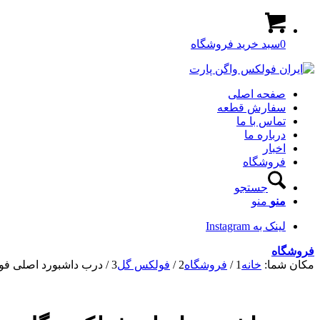
0
سبد خرید فروشگاه
صفحه اصلی
سفارش قطعه
تماس با ما
درباره ما
اخبار
فروشگاه
جستجو
منو
منو
لینک به Instagram
فروشگاه
مکان شما:
خانه
1
/
فروشگاه
2
/
فولکس گل
3
/
درب داشبورد اصلی ف