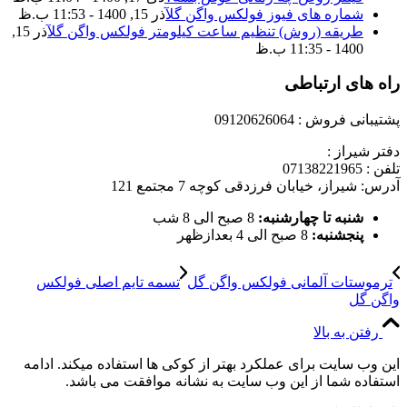
شماره های فیوز فولکس واگن گل
آذر 15, 1400 - 11:53 ب.ظ
طریقه (روش) تنظیم ساعت کیلومتر فولکس واگن گل
آذر 15,
1400 - 11:35 ب.ظ
راه های ارتباطی
پشتیبانی فروش : 09120626064
دفتر شیراز :
تلفن : 07138221965
آدرس: شیراز، خیابان فرزدقی کوچه 7 مجتمع 121
شنبه تا چهارشنبه:
8 صبح الی 8 شب
پنجشنبه:
8 صبح الی 4 بعدازظهر
ترموستات آلمانی فولکس واگن گل
تسمه تایم اصلی فولکس
واگن گل
رفتن به بالا
این وب سایت برای عملکرد بهتر از کوکی ها استفاده میکند. ادامه
استفاده شما از این وب سایت به نشانه موافقت می باشد.