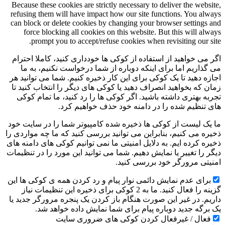
Because these cookies are strictly necessary to deliver the website,
refusing them will have impact how our site functions. You always
can block or delete cookies by changing your browser settings and
force blocking all cookies on this website. But this will always
prompt you to accept/refuse cookies when revisiting our site.
اگر می خواهید از استفاده از کوکی ها خودداری کنید، کاملا احترام
می گذاریم اما برای اینکه دوباره از شما درخواست نکنیم، به ما
اجازه دهید تا یک کوکی برای این کار ذخیره کنیم. شما می توانید هر
زمان که بخواهید انصراف دهید یا کوکی های دیگر را انتخاب کنید تا
تجربه بهتری داشته باشید. اگر کوکی ها را رد کنید، ما تمام کوکی
های تنظیم شده را در دامنه خود حذف خواهیم کرد.
ما یک لیست از کوکی ها ذخیره شده کامپیوتر شما را در سایت خود
ذخیره می کنیم، بنابراین می توانید بررسی کنید که ما چه مواردی را
ذخیره کرده ایم. به دلایل امنیتی ما نمی توانیم کوکی های دامنه های
دیگر را تغییر یا نمایش دهیم. شما می توانید این مورد را در تنظیمات
امنیتی مرورگر خود بررسی کنید.
برای عدم نمایش دائمی نوار پیام و رد کردن همه ی کوکی ها این
گزینه را فعال کنید. ما به 2 کوکی برای ذخیره این تنظیمات نیاز
داریم. در غیر این صورت هنگام باز کردن یک پنجره مرورگر جدید یا
یک برگه جدید دوباره پیام برای شما نمایش داده خواهد شد.
فعال / غیرفعال کردن کوکی های ضروری سایت