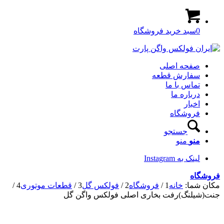
0
سبد خرید فروشگاه
صفحه اصلی
سفارش قطعه
تماس با ما
درباره ما
اخبار
فروشگاه
جستجو
منو
منو
لینک به Instagram
فروشگاه
مکان شما:
خانه
1
/
فروشگاه
2
/
فولکس گل
3
/
قطعات موتوری
4
/
جنت(شیلنگ)رفت بخاری اصلی فولکس واگن گل