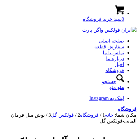
0
سبد خرید فروشگاه
صفحه اصلی
سفارش قطعه
تماس با ما
درباره ما
اخبار
فروشگاه
جستجو
منو
منو
لینک به Instagram
فروشگاه
مکان شما:
خانه
1
/
فروشگاه
2
/
فولکس گل
3
/
بوش میل فرمان
آلمانی-فولکس گل