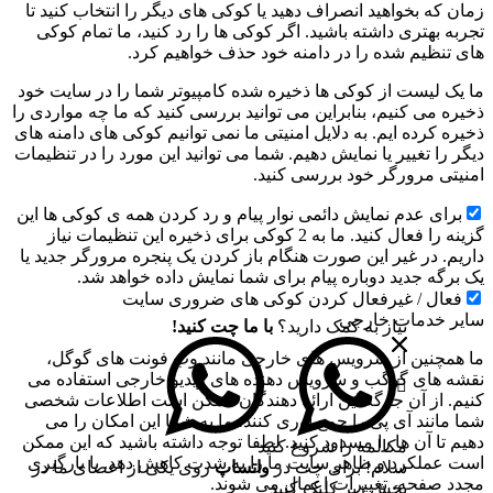
زمان که بخواهید انصراف دهید یا کوکی های دیگر را انتخاب کنید تا
تجربه بهتری داشته باشید. اگر کوکی ها را رد کنید، ما تمام کوکی
های تنظیم شده را در دامنه خود حذف خواهیم کرد.
ما یک لیست از کوکی ها ذخیره شده کامپیوتر شما را در سایت خود
ذخیره می کنیم، بنابراین می توانید بررسی کنید که ما چه مواردی را
ذخیره کرده ایم. به دلایل امنیتی ما نمی توانیم کوکی های دامنه های
دیگر را تغییر یا نمایش دهیم. شما می توانید این مورد را در تنظیمات
امنیتی مرورگر خود بررسی کنید.
برای عدم نمایش دائمی نوار پیام و رد کردن همه ی کوکی ها این
گزینه را فعال کنید. ما به 2 کوکی برای ذخیره این تنظیمات نیاز
داریم. در غیر این صورت هنگام باز کردن یک پنجره مرورگر جدید یا
یک برگه جدید دوباره پیام برای شما نمایش داده خواهد شد.
فعال / غیرفعال کردن کوکی های ضروری سایت
سایر خدمات خارجی
نیاز به کمک دارید؟
با ما چت کنید!
ما همچنین از سرویس های خارجی مانند وب فونت های گوگل،
نقشه های گوگب و سرویس دهنده های ویدیو خارجی استفاده می
کنیم. از آن جا گه این ارائه دهندگان ممکن است اطلاعات شخصی
شما مانند آی پی را جمع آوری کنند، ما به شما این امکان را می
دهیم تا آن ها را مسدود کنید. لطفا توجه داشته باشید که این ممکن
مکالمه را شروع کنید
است عملکرد و ظاهر سایت ما را به شدت کاهش دهد. با بارگیری
سلام! برای چت در
واتساپ
روی یکی از اعضای ما در
مجدد صفحه، تغییرات اعمال می شوند.
بخش زیر کلیک کنید