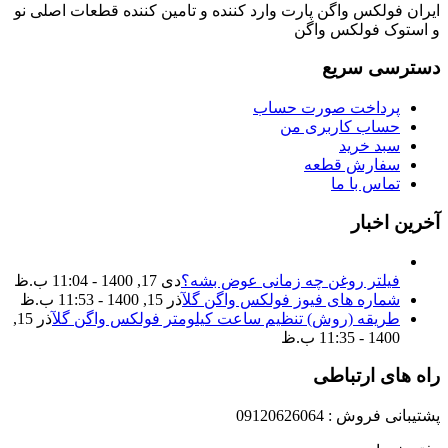
ایران فولکس واگن پارت وارد کننده و تامین کننده قطعات اصلی نو
و استوک فولکس واگن
دسترسی سریع
پرداخت صورت حساب
حساب کاربری من
سبد خرید
سفارش قطعه
تماس با ما
آخرین اخبار
فیلتر روغن چه زمانی عوض بشه؟
دی 17, 1400 - 11:04 ب.ظ
شماره های فیوز فولکس واگن گل
آذر 15, 1400 - 11:53 ب.ظ
طریقه (روش) تنظیم ساعت کیلومتر فولکس واگن گل
آذر 15,
1400 - 11:35 ب.ظ
راه های ارتباطی
پشتیبانی فروش : 09120626064