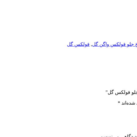
خ جلو فولکس واگن گل
,
فولکس گل
 جلو فولکس گل”
شده‌اند
*
دیدگاهی می‌نویسم.