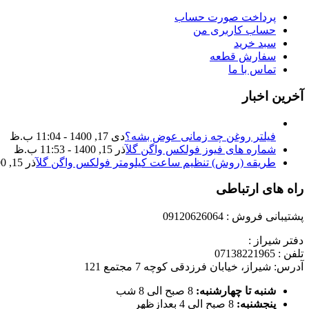
پرداخت صورت حساب
حساب کاربری من
سبد خرید
سفارش قطعه
تماس با ما
آخرین اخبار
فیلتر روغن چه زمانی عوض بشه؟
دی 17, 1400 - 11:04 ب.ظ
شماره های فیوز فولکس واگن گل
آذر 15, 1400 - 11:53 ب.ظ
طریقه (روش) تنظیم ساعت کیلومتر فولکس واگن گل
آذر 15, 1400 - 11:35 ب.ظ
راه های ارتباطی
پشتیبانی فروش : 09120626064
دفتر شیراز :
تلفن : 07138221965
آدرس: شیراز، خیابان فرزدقی کوچه 7 مجتمع 121
شنبه تا چهارشنبه:
8 صبح الی 8 شب
پنجشنبه:
8 صبح الی 4 بعدازظهر