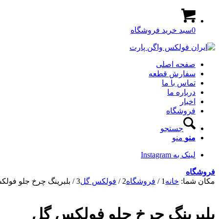
0
سبد خرید فروشگاه
صفحه اصلی
سفارش قطعه
تماس با ما
درباره ما
اخبار
فروشگاه
جستجو
منو
منو
لینک به Instagram
فروشگاه
مکان شما:
خانه
1
/
فروشگاه
2
/
فولکس گل
3
/
بلبرینگ چرخ جلو فول
بلبرینگ چرخ جلو فولکس گل