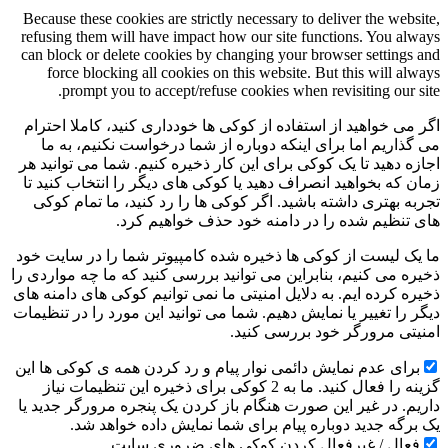
Because these cookies are strictly necessary to deliver the website,
refusing them will have impact how our site functions. You always
can block or delete cookies by changing your browser settings and
force blocking all cookies on this website. But this will always
prompt you to accept/refuse cookies when revisiting our site.
اگر می خواهید از استفاده از کوکی ها خودداری کنید، کاملا احترام
می گذاریم اما برای اینکه دوباره از شما درخواست نکنیم، به ما
اجازه دهید تا یک کوکی برای این کار ذخیره کنیم. شما می توانید هر
زمان که بخواهید انصراف دهید یا کوکی های دیگر را انتخاب کنید تا
تجربه بهتری داشته باشید. اگر کوکی ها را رد کنید، ما تمام کوکی
های تنظیم شده را در دامنه خود حذف خواهیم کرد.
ما یک لیست از کوکی ها ذخیره شده کامپیوتر شما را در سایت خود
ذخیره می کنیم، بنابراین می توانید بررسی کنید که ما چه مواردی را
ذخیره کرده ایم. به دلایل امنیتی ما نمی توانیم کوکی های دامنه های
دیگر را تغییر یا نمایش دهیم. شما می توانید این مورد را در تنظیمات
امنیتی مرورگر خود بررسی کنید.
برای عدم نمایش دائمی نوار پیام و رد کردن همه ی کوکی ها این
گزینه را فعال کنید. ما به 2 کوکی برای ذخیره این تنظیمات نیاز
داریم. در غیر این صورت هنگام باز کردن یک پنجره مرورگر جدید یا
یک برگه جدید دوباره پیام برای شما نمایش داده خواهد شد.
فعال / غیرفعال کردن کوکی های ضروری سایت