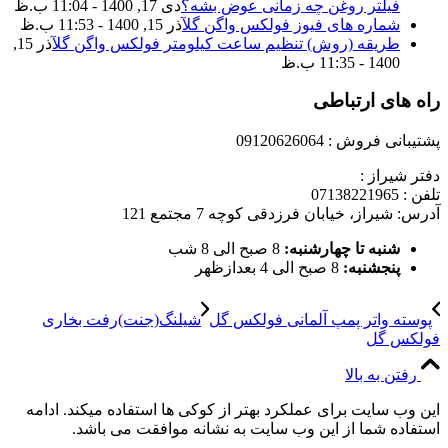
فیلتر روغن چه زمانی عوض بشه؟
دی 17, 1400 - 11:04 ب.ظ
شماره های فیوز فولکس واگن گل
آذر 15, 1400 - 11:53 ب.ظ
طریقه (روش) تنظیم ساعت کیلومتر فولکس واگن گل
آذر 15,
1400 - 11:35 ب.ظ
راه های ارتباطی
پشتیبانی فروش : 09120626064
دفتر شیراز :
تلفن : 07138221965
آدرس: شیراز، خیابان فرزدقی کوچه 7 مجتمع 121
شنبه تا چهارشنبه:
8 صبح الی 8 شب
پنجشنبه:
8 صبح الی 4 بعدازظهر
پوسته واتر پمپ آلمانی فولکس گل
شیلنگ(جنت)رفت بخاری
فولکس گل
رفتن به بالا
این وب سایت برای عملکرد بهتر از کوکی ها استفاده میکند. ادامه
استفاده شما از این وب سایت به نشانه موافقت می باشد.