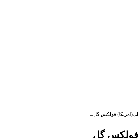
لی(امریکا) فولکس گل...
) فولکس گل