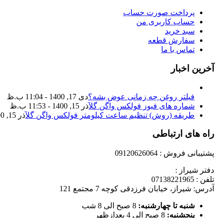
پرداخت صورت حساب
حساب کاربری من
سبد خرید
سفارش قطعه
تماس با ما
آخرین اخبار
فیلتر روغن چه زمانی عوض بشه؟
دی 17, 1400 - 11:04 ب.ظ
شماره های فیوز فولکس واگن گل
آذر 15, 1400 - 11:53 ب.ظ
طریقه (روش) تنظیم ساعت کیلومتر فولکس واگن گل
آذر 15, 1400 - 11:35 ب.ظ
راه های ارتباطی
پشتیبانی فروش : 09120626064
دفتر شیراز :
تلفن : 07138221965
آدرس: شیراز، خیابان فرزدقی کوچه 7 مجتمع 121
شنبه تا چهارشنبه:
8 صبح الی 8 شب
پنجشنبه:
8 صبح الی 4 بعدازظهر