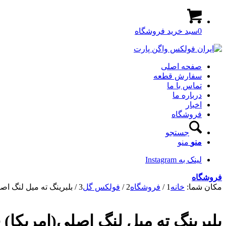
0
سبد خرید فروشگاه
صفحه اصلی
سفارش قطعه
تماس با ما
درباره ما
اخبار
فروشگاه
جستجو
منو
منو
لینک به Instagram
فروشگاه
مکان شما:
خانه
1
/
فروشگاه
2
/
فولکس گل
3
/
بلبرینگ ته میل لنگ اص
بلبرینگ ته میل لنگ اصلی(امریکا