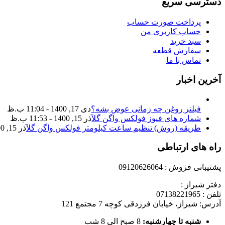
دسترسی سریع
پرداخت صورت حساب
حساب کاربری من
سبد خرید
سفارش قطعه
تماس با ما
آخرین اخبار
فیلتر روغن چه زمانی عوض بشه؟
دی 17, 1400 - 11:04 ب.ظ
شماره های فیوز فولکس واگن گل
آذر 15, 1400 - 11:53 ب.ظ
طریقه (روش) تنظیم ساعت کیلومتر فولکس واگن گل
آذر 15, 1400 - 11:35 ب.ظ
راه های ارتباطی
پشتیبانی فروش : 09120626064
دفتر شیراز :
تلفن : 07138221965
آدرس: شیراز، خیابان فرزدقی کوچه 7 مجتمع 121
شنبه تا چهارشنبه:
8 صبح الی 8 شب