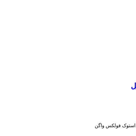
ل
و استوک فولکس واگن