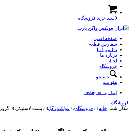
0
سبد خرید فروشگاه
صفحه اصلی
سفارش قطعه
تماس با ما
درباره ما
اخبار
فروشگاه
جستجو
منو
منو
لینک به Instagram
فروشگاه
مکان شما:
خانه
1
/
فروشگاه
2
/
فولکس گل
3
/
بست لاستیکی 8 اگزوز (فابریک) فولکس گل