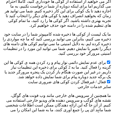
اگر می خواهید از استفاده از کوکی ها خودداری کنید، کاملا احترام
می گذاریم اما برای اینکه دوباره از شما درخواست نکنیم، به ما
اجازه دهید تا یک کوکی برای این کار ذخیره کنیم. شما می توانید هر
زمان که بخواهید انصراف دهید یا کوکی های دیگر را انتخاب کنید تا
تجربه بهتری داشته باشید. اگر کوکی ها را رد کنید، ما تمام کوکی
های تنظیم شده را در دامنه خود حذف خواهیم کرد.
ما یک لیست از کوکی ها ذخیره شده کامپیوتر شما را در سایت خود
ذخیره می کنیم، بنابراین می توانید بررسی کنید که ما چه مواردی را
ذخیره کرده ایم. به دلایل امنیتی ما نمی توانیم کوکی های دامنه های
دیگر را تغییر یا نمایش دهیم. شما می توانید این مورد را در تنظیمات
امنیتی مرورگر خود بررسی کنید.
برای عدم نمایش دائمی نوار پیام و رد کردن همه ی کوکی ها این
گزینه را فعال کنید. ما به 2 کوکی برای ذخیره این تنظیمات نیاز
داریم. در غیر این صورت هنگام باز کردن یک پنجره مرورگر جدید یا
یک برگه جدید دوباره پیام برای شما نمایش داده خواهد شد.
فعال / غیرفعال کردن کوکی های ضروری سایت
سایر خدمات خارجی
ما همچنین از سرویس های خارجی مانند وب فونت های گوگل،
نقشه های گوگب و سرویس دهنده های ویدیو خارجی استفاده می
کنیم. از آن جا گه این ارائه دهندگان ممکن است اطلاعات شخصی
شما مانند آی پی را جمع آوری کنند، ما به شما این امکان را می