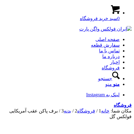
0
سبد خرید فروشگاه
صفحه اصلی
سفارش قطعه
تماس با ما
درباره ما
اخبار
فروشگاه
جستجو
منو
منو
لینک به Instagram
فروشگاه
مکان شما:
خانه
1
/
فروشگاه
2
/
بدنه
3
/
برف پاکن عقب آمریکایی
فولکس گل