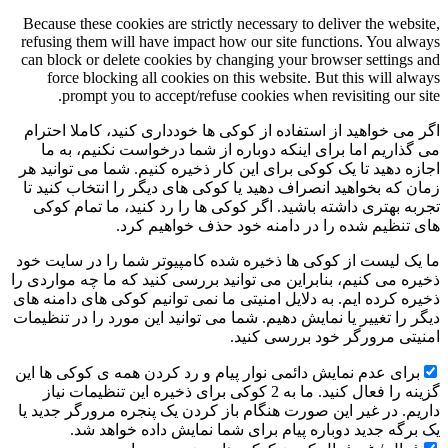
Because these cookies are strictly necessary to deliver the website,
refusing them will have impact how our site functions. You always
can block or delete cookies by changing your browser settings and
force blocking all cookies on this website. But this will always
prompt you to accept/refuse cookies when revisiting our site.
اگر می خواهید از استفاده از کوکی ها خودداری کنید، کاملا احترام
می گذاریم اما برای اینکه دوباره از شما درخواست نکنیم، به ما
اجازه دهید تا یک کوکی برای این کار ذخیره کنیم. شما می توانید هر
زمان که بخواهید انصراف دهید یا کوکی های دیگر را انتخاب کنید تا
تجربه بهتری داشته باشید. اگر کوکی ها را رد کنید، ما تمام کوکی
های تنظیم شده را در دامنه خود حذف خواهیم کرد.
ما یک لیست از کوکی ها ذخیره شده کامپیوتر شما را در سایت خود
ذخیره می کنیم، بنابراین می توانید بررسی کنید که ما چه مواردی را
ذخیره کرده ایم. به دلایل امنیتی ما نمی توانیم کوکی های دامنه های
دیگر را تغییر یا نمایش دهیم. شما می توانید این مورد را در تنظیمات
امنیتی مرورگر خود بررسی کنید.
برای عدم نمایش دائمی نوار پیام و رد کردن همه ی کوکی ها این
گزینه را فعال کنید. ما به 2 کوکی برای ذخیره این تنظیمات نیاز
داریم. در غیر این صورت هنگام باز کردن یک پنجره مرورگر جدید یا
یک برگه جدید دوباره پیام برای شما نمایش داده خواهد شد.