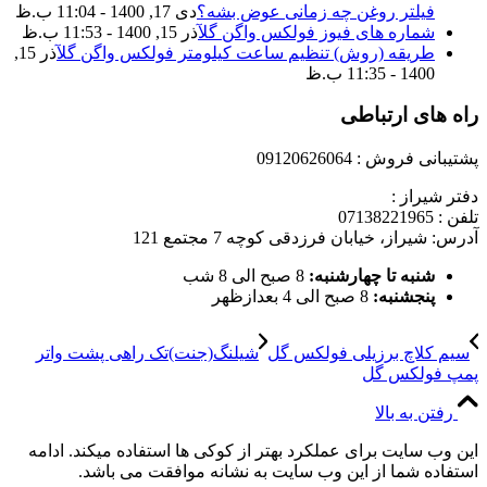
فیلتر روغن چه زمانی عوض بشه؟
دی 17, 1400 - 11:04 ب.ظ
شماره های فیوز فولکس واگن گل
آذر 15, 1400 - 11:53 ب.ظ
طریقه (روش) تنظیم ساعت کیلومتر فولکس واگن گل
آذر 15,
1400 - 11:35 ب.ظ
راه های ارتباطی
پشتیبانی فروش : 09120626064
دفتر شیراز :
تلفن : 07138221965
آدرس: شیراز، خیابان فرزدقی کوچه 7 مجتمع 121
شنبه تا چهارشنبه:
8 صبح الی 8 شب
پنجشنبه:
8 صبح الی 4 بعدازظهر
سیم کلاچ برزیلی فولکس گل
شیلنگ(جنت)تک راهی پشت واتر
پمپ فولکس گل
رفتن به بالا
این وب سایت برای عملکرد بهتر از کوکی ها استفاده میکند. ادامه
استفاده شما از این وب سایت به نشانه موافقت می باشد.