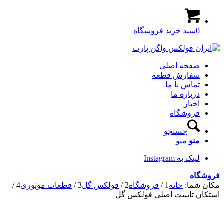
0
سبد خرید فروشگاه
صفحه اصلی
سفارش قطعه
تماس با ما
درباره ما
اخبار
فروشگاه
جستجو
منو
منو
لینک به Instagram
فروشگاه
مکان شما:
خانه
1
/
فروشگاه
2
/
فولکس گل
3
/
قطعات موتوری
4
/
استکان تایپیت اصلی فولکس گل