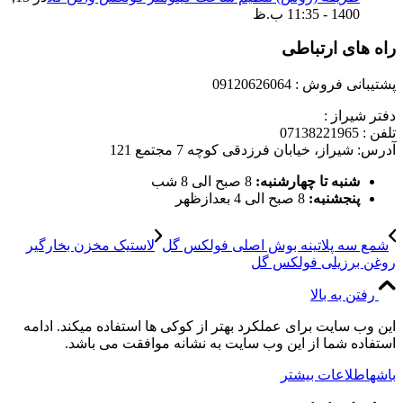
1400 - 11:35 ب.ظ
راه های ارتباطی
پشتیبانی فروش : 09120626064
دفتر شیراز :
تلفن : 07138221965
آدرس: شیراز، خیابان فرزدقی کوچه 7 مجتمع 121
شنبه تا چهارشنبه:
8 صبح الی 8 شب
پنجشنبه:
8 صبح الی 4 بعدازظهر
شمع سه پلاتینه بوش اصلی فولکس گل
لاستیک مخزن بخارگیر
روغن برزیلی فولکس گل
رفتن به بالا
این وب سایت برای عملکرد بهتر از کوکی ها استفاده میکند. ادامه
استفاده شما از این وب سایت به نشانه موافقت می باشد.
باشه
اطلاعات بیشتر