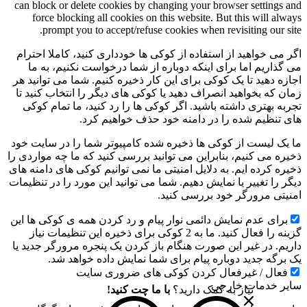
can block or delete cookies by changing your browser settings and
force blocking all cookies on this website. But this will always
prompt you to accept/refuse cookies when revisiting our site.
اگر می خواهید از استفاده از کوکی ها خودداری کنید، کاملا احترام
می گذاریم اما برای اینکه دوباره از شما درخواست نکنیم، به ما
اجازه دهید تا یک کوکی برای این کار ذخیره کنیم. شما می توانید هر
زمان که بخواهید انصراف دهید یا کوکی های دیگر را انتخاب کنید تا
تجربه بهتری داشته باشید. اگر کوکی ها را رد کنید، ما تمام کوکی
های تنظیم شده را در دامنه خود حذف خواهیم کرد.
ما یک لیست از کوکی ها ذخیره شده کامپیوتر شما را در سایت خود
ذخیره می کنیم، بنابراین می توانید بررسی کنید که ما چه مواردی را
ذخیره کرده ایم. به دلایل امنیتی ما نمی توانیم کوکی های دامنه های
دیگر را تغییر یا نمایش دهیم. شما می توانید این مورد را در تنظیمات
امنیتی مرورگر خود بررسی کنید.
برای عدم نمایش دائمی نوار پیام و رد کردن همه ی کوکی ها این
گزینه را فعال کنید. ما به 2 کوکی برای ذخیره این تنظیمات نیاز
داریم. در غیر این صورت هنگام باز کردن یک پنجره مرورگر جدید یا
یک برگه جدید دوباره پیام برای شما نمایش داده خواهد شد.
فعال / غیرفعال کردن کوکی های ضروری سایت
سایر خدمات خارجی
نیاز به کمک دارید؟
با ما چت کنید!