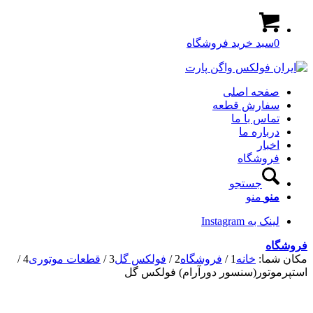
0
سبد خرید فروشگاه
صفحه اصلی
سفارش قطعه
تماس با ما
درباره ما
اخبار
فروشگاه
جستجو
منو
منو
لینک به Instagram
فروشگاه
مکان شما:
خانه
1
/
فروشگاه
2
/
فولکس گل
3
/
قطعات موتوری
4
/
استپرموتور(سنسور دورآرام) فولکس گل