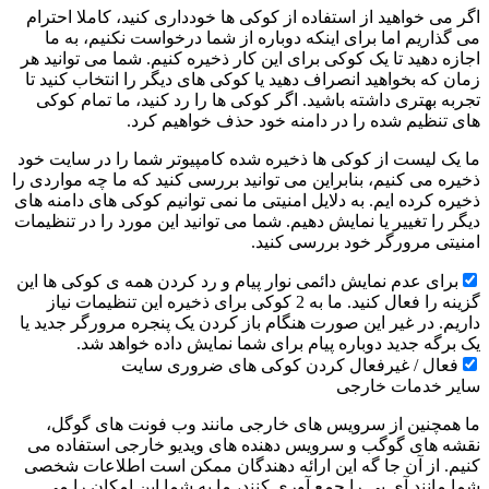
اگر می خواهید از استفاده از کوکی ها خودداری کنید، کاملا احترام
می گذاریم اما برای اینکه دوباره از شما درخواست نکنیم، به ما
اجازه دهید تا یک کوکی برای این کار ذخیره کنیم. شما می توانید هر
زمان که بخواهید انصراف دهید یا کوکی های دیگر را انتخاب کنید تا
تجربه بهتری داشته باشید. اگر کوکی ها را رد کنید، ما تمام کوکی
های تنظیم شده را در دامنه خود حذف خواهیم کرد.
ما یک لیست از کوکی ها ذخیره شده کامپیوتر شما را در سایت خود
ذخیره می کنیم، بنابراین می توانید بررسی کنید که ما چه مواردی را
ذخیره کرده ایم. به دلایل امنیتی ما نمی توانیم کوکی های دامنه های
دیگر را تغییر یا نمایش دهیم. شما می توانید این مورد را در تنظیمات
امنیتی مرورگر خود بررسی کنید.
برای عدم نمایش دائمی نوار پیام و رد کردن همه ی کوکی ها این
گزینه را فعال کنید. ما به 2 کوکی برای ذخیره این تنظیمات نیاز
داریم. در غیر این صورت هنگام باز کردن یک پنجره مرورگر جدید یا
یک برگه جدید دوباره پیام برای شما نمایش داده خواهد شد.
فعال / غیرفعال کردن کوکی های ضروری سایت
سایر خدمات خارجی
ما همچنین از سرویس های خارجی مانند وب فونت های گوگل،
نقشه های گوگب و سرویس دهنده های ویدیو خارجی استفاده می
کنیم. از آن جا گه این ارائه دهندگان ممکن است اطلاعات شخصی
شما مانند آی پی را جمع آوری کنند، ما به شما این امکان را می