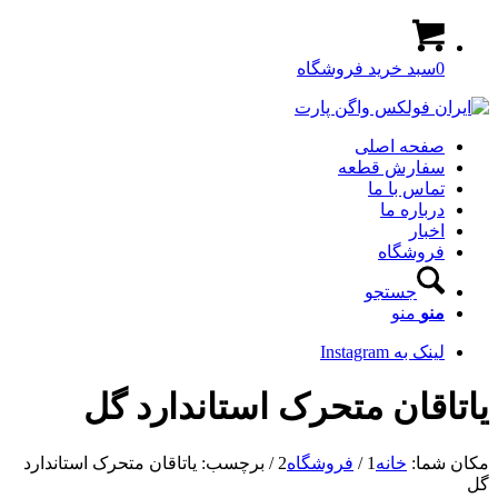
0
سبد خرید فروشگاه
صفحه اصلی
سفارش قطعه
تماس با ما
درباره ما
اخبار
فروشگاه
جستجو
منو
منو
لینک به Instagram
یاتاقان متحرک استاندارد گل
مکان شما:
خانه
1
/
فروشگاه
2
/
برچسب: یاتاقان متحرک استاندارد
گل