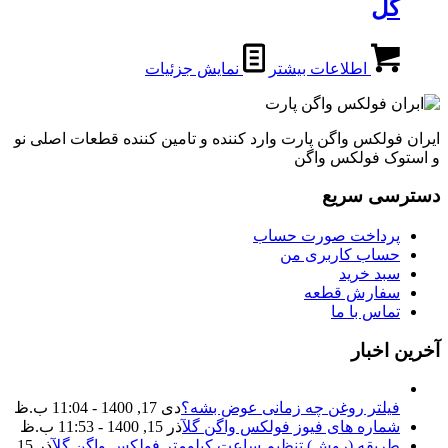
گل
اطلاعات بیشتر
نمایش جزئیات
ایران فولکس واگن پارت وارد کننده و تامین کننده قطعات اصلی نو
و استوک فولکس واگن
دسترسی سریع
پرداخت صورت حساب
حساب کاربری من
سبد خرید
سفارش قطعه
تماس با ما
آخرین اخبار
فیلتر روغن چه زمانی عوض بشه؟
دی 17, 1400 - 11:04 ب.ظ
شماره های فیوز فولکس واگن گل
آذر 15, 1400 - 11:53 ب.ظ
طریقه (روش) تنظیم ساعت کیلومتر فولکس واگن گل
آذر 15,