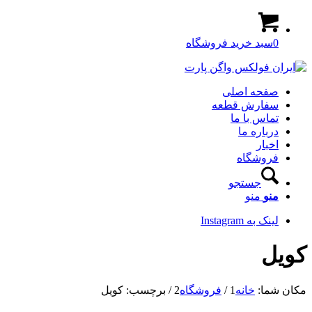
0
سبد خرید فروشگاه
صفحه اصلی
سفارش قطعه
تماس با ما
درباره ما
اخبار
فروشگاه
جستجو
منو
منو
لینک به Instagram
کویل
مکان شما:
خانه
1
/
فروشگاه
2
/
برچسب: کویل