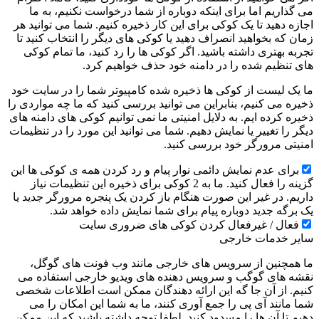
می گذاریم اما برای اینکه دوباره از شما درخواست نکنیم، به ما
اجازه دهید تا یک کوکی برای این کار ذخیره کنیم. شما می توانید هر
زمان که بخواهید انصراف دهید یا کوکی های دیگر را انتخاب کنید تا
تجربه بهتری داشته باشید. اگر کوکی ها را رد کنید، ما تمام کوکی
های تنظیم شده را در دامنه خود حذف خواهیم کرد.
ما یک لیست از کوکی ها ذخیره شده کامپیوتر شما را در سایت خود
ذخیره می کنیم، بنابراین می توانید بررسی کنید که ما چه مواردی را
ذخیره کرده ایم. به دلایل امنیتی ما نمی توانیم کوکی های دامنه های
دیگر را تغییر یا نمایش دهیم. شما می توانید این مورد را در تنظیمات
امنیتی مرورگر خود بررسی کنید.
برای عدم نمایش دائمی نوار پیام و رد کردن همه ی کوکی ها این
گزینه را فعال کنید. ما به 2 کوکی برای ذخیره این تنظیمات نیاز
داریم. در غیر این صورت هنگام باز کردن یک پنجره مرورگر جدید یا
یک برگه جدید دوباره پیام برای شما نمایش داده خواهد شد.
فعال / غیرفعال کردن کوکی های ضروری سایت
سایر خدمات خارجی
ما همچنین از سرویس های خارجی مانند وب فونت های گوگل،
نقشه های گوگب و سرویس دهنده های ویدیو خارجی استفاده می
کنیم. از آن جا گه این ارائه دهندگان ممکن است اطلاعات شخصی
شما مانند آی پی را جمع آوری کنند، ما به شما این امکان را می
دهیم تا آن ها را مسدود کنید. لطفا توجه داشته باشید که این ممکن