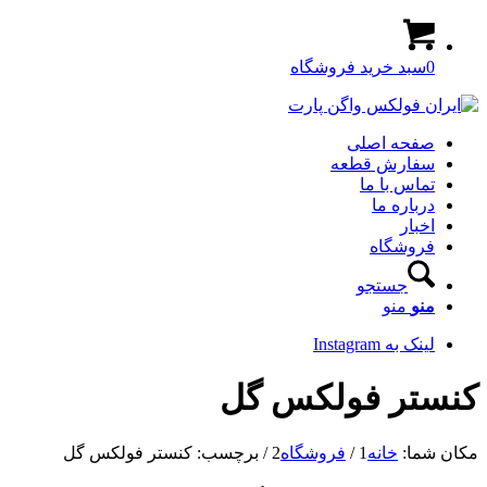
0
سبد خرید فروشگاه
صفحه اصلی
سفارش قطعه
تماس با ما
درباره ما
اخبار
فروشگاه
جستجو
منو
منو
لینک به Instagram
کنستر فولکس گل
مکان شما:
خانه
1
/
فروشگاه
2
/
برچسب: کنستر فولکس گل