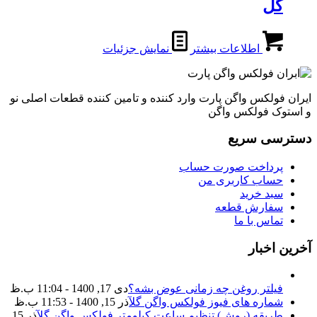
گل
اطلاعات بیشتر
نمایش جزئیات
ایران فولکس واگن پارت وارد کننده و تامین کننده قطعات اصلی نو
و استوک فولکس واگن
دسترسی سریع
پرداخت صورت حساب
حساب کاربری من
سبد خرید
سفارش قطعه
تماس با ما
آخرین اخبار
فیلتر روغن چه زمانی عوض بشه؟
دی 17, 1400 - 11:04 ب.ظ
شماره های فیوز فولکس واگن گل
آذر 15, 1400 - 11:53 ب.ظ
طریقه (روش) تنظیم ساعت کیلومتر فولکس واگن گل
آذر 15,