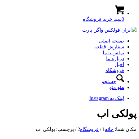
0
سبد خرید فروشگاه
صفحه اصلی
سفارش قطعه
تماس با ما
درباره ما
اخبار
فروشگاه
جستجو
منو
منو
لینک به Instagram
پولکی اب
مکان شما:
خانه
1
/
فروشگاه
2
/
برچسب: پولکی اب