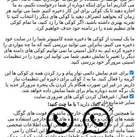
می گذاریم اما برای اینکه دوباره از شما درخواست نکنیم، به ما
اجازه دهید تا یک کوکی برای این کار ذخیره کنیم. شما می توانید هر
زمان که بخواهید انصراف دهید یا کوکی های دیگر را انتخاب کنید تا
تجربه بهتری داشته باشید. اگر کوکی ها را رد کنید، ما تمام کوکی
های تنظیم شده را در دامنه خود حذف خواهیم کرد.
ما یک لیست از کوکی ها ذخیره شده کامپیوتر شما را در سایت خود
ذخیره می کنیم، بنابراین می توانید بررسی کنید که ما چه مواردی را
ذخیره کرده ایم. به دلایل امنیتی ما نمی توانیم کوکی های دامنه های
دیگر را تغییر یا نمایش دهیم. شما می توانید این مورد را در تنظیمات
امنیتی مرورگر خود بررسی کنید.
برای عدم نمایش دائمی نوار پیام و رد کردن همه ی کوکی ها این
گزینه را فعال کنید. ما به 2 کوکی برای ذخیره این تنظیمات نیاز
داریم. در غیر این صورت هنگام باز کردن یک پنجره مرورگر جدید یا
یک برگه جدید دوباره پیام برای شما نمایش داده خواهد شد.
فعال / غیرفعال کردن کوکی های ضروری سایت
سایر خدمات خارجی
نیاز به کمک دارید؟
با ما چت کنید!
ما همچنین از سرویس های خارجی مانند وب فونت های گوگل،
نقشه های گوگب و سرویس دهنده های ویدیو خارجی استفاده می
کنیم. از آن جا گه این ارائه دهندگان ممکن است اطلاعات شخصی
شما مانند آی پی را جمع آوری کنند، ما به شما این امکان را می
دهیم تا آن ها را مسدود کنید. لطفا توجه داشته باشید که این ممکن