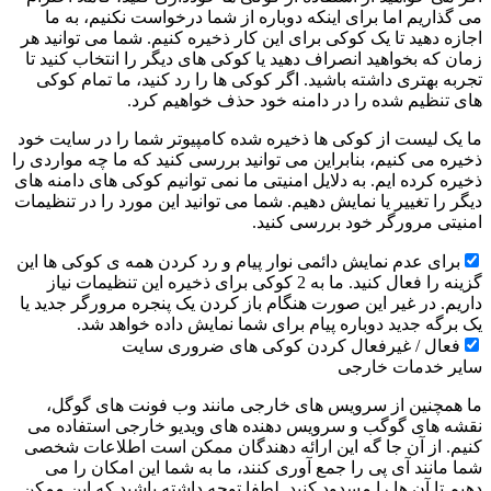
می گذاریم اما برای اینکه دوباره از شما درخواست نکنیم، به ما
اجازه دهید تا یک کوکی برای این کار ذخیره کنیم. شما می توانید هر
زمان که بخواهید انصراف دهید یا کوکی های دیگر را انتخاب کنید تا
تجربه بهتری داشته باشید. اگر کوکی ها را رد کنید، ما تمام کوکی
های تنظیم شده را در دامنه خود حذف خواهیم کرد.
ما یک لیست از کوکی ها ذخیره شده کامپیوتر شما را در سایت خود
ذخیره می کنیم، بنابراین می توانید بررسی کنید که ما چه مواردی را
ذخیره کرده ایم. به دلایل امنیتی ما نمی توانیم کوکی های دامنه های
دیگر را تغییر یا نمایش دهیم. شما می توانید این مورد را در تنظیمات
امنیتی مرورگر خود بررسی کنید.
برای عدم نمایش دائمی نوار پیام و رد کردن همه ی کوکی ها این
گزینه را فعال کنید. ما به 2 کوکی برای ذخیره این تنظیمات نیاز
داریم. در غیر این صورت هنگام باز کردن یک پنجره مرورگر جدید یا
یک برگه جدید دوباره پیام برای شما نمایش داده خواهد شد.
فعال / غیرفعال کردن کوکی های ضروری سایت
سایر خدمات خارجی
ما همچنین از سرویس های خارجی مانند وب فونت های گوگل،
نقشه های گوگب و سرویس دهنده های ویدیو خارجی استفاده می
کنیم. از آن جا گه این ارائه دهندگان ممکن است اطلاعات شخصی
شما مانند آی پی را جمع آوری کنند، ما به شما این امکان را می
دهیم تا آن ها را مسدود کنید. لطفا توجه داشته باشید که این ممکن