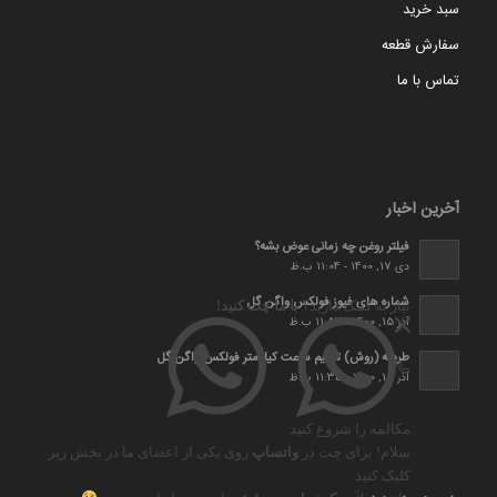
سبد خرید
سفارش قطعه
تماس با ما
آخرین اخبار
فیلتر روغن چه زمانی عوض بشه؟
دی 17, 1400 - 11:04 ب.ظ
شماره های فیوز فولکس واگن گل
نیاز به کمک دارید؟
با ما چت کنید!
آذر 15, 1400 - 11:53 ب.ظ
طریقه (روش) تنظیم ساعت کیلومتر فولکس واگن گل
آذر 15, 1400 - 11:35 ب.ظ
مکالمه را شروع کنید
سلام! برای چت در
واتساپ
روی یکی از اعضای ما در بخش زیر
کلیک کنید