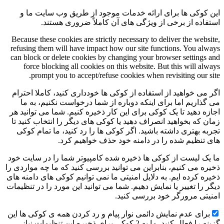
این کوکی ها برای ارائه خدمات موجود از طریق وب سایت ما و
استفاده از برخی از ویژگی های آن کاملاً ضروری هستند.
Because these cookies are strictly necessary to deliver the website,
refusing them will have impact how our site functions. You always
can block or delete cookies by changing your browser settings and
force blocking all cookies on this website. But this will always
prompt you to accept/refuse cookies when revisiting our site.
اگر می خواهید از استفاده از کوکی ها خودداری کنید، کاملا احترام
می گذاریم اما برای اینکه دوباره از شما درخواست نکنیم، به ما
اجازه دهید تا یک کوکی برای این کار ذخیره کنیم. شما می توانید هر
زمان که بخواهید انصراف دهید یا کوکی های دیگر را انتخاب کنید تا
تجربه بهتری داشته باشید. اگر کوکی ها را رد کنید، ما تمام کوکی
های تنظیم شده را در دامنه خود حذف خواهیم کرد.
ما یک لیست از کوکی ها ذخیره شده کامپیوتر شما را در سایت خود
ذخیره می کنیم، بنابراین می توانید بررسی کنید که ما چه مواردی را
ذخیره کرده ایم. به دلایل امنیتی ما نمی توانیم کوکی های دامنه های
دیگر را تغییر یا نمایش دهیم. شما می توانید این مورد را در تنظیمات
امنیتی مرورگر خود بررسی کنید.
برای عدم نمایش دائمی نوار پیام و رد کردن همه ی کوکی ها این
گزینه را فعال کنید. ما به 2 کوکی برای ذخیره این تنظیمات نیاز