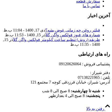
سفارش قطعه
تماس با ما
آخرین اخبار
فیلتر روغن چه زمانی عوض بشه؟
دی 17, 1400 - 11:04 ب.ظ
شماره های فیوز فولکس واگن گل
آذر 15, 1400 - 11:53 ب.ظ
طریقه (روش) تنظیم ساعت کیلومتر فولکس واگن گل
آذر 15,
1400 - 11:35 ب.ظ
راه های ارتباطی
پشتیبانی فروش : 09120626064
دفتر شیراز :
تلفن : 07138221965
آدرس: شیراز، خیابان فرزدقی کوچه 7 مجتمع 121
شنبه تا چهارشنبه:
8 صبح الی 8 شب
پنجشنبه:
8 صبح الی 4 بعدازظهر
رفتن به بالا