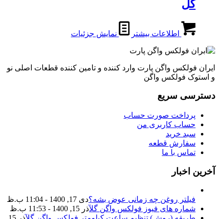
گل
اطلاعات بیشتر
نمایش جزئیات
ایران فولکس واگن پارت وارد کننده و تامین کننده قطعات اصلی نو
و استوک فولکس واگن
دسترسی سریع
پرداخت صورت حساب
حساب کاربری من
سبد خرید
سفارش قطعه
تماس با ما
آخرین اخبار
فیلتر روغن چه زمانی عوض بشه؟
دی 17, 1400 - 11:04 ب.ظ
شماره های فیوز فولکس واگن گل
آذر 15, 1400 - 11:53 ب.ظ
طریقه (روش) تنظیم ساعت کیلومتر فولکس واگن گل
آذر 15,