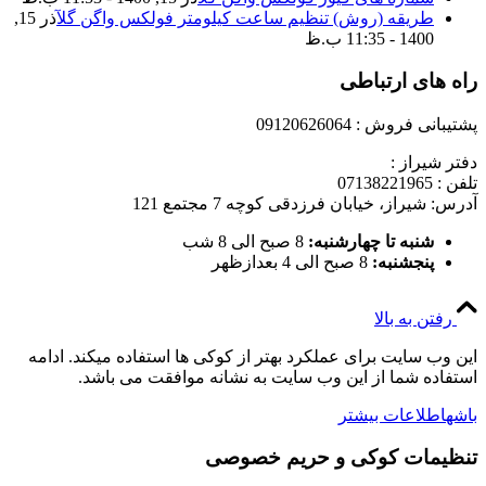
طریقه (روش) تنظیم ساعت کیلومتر فولکس واگن گل
آذر 15,
1400 - 11:35 ب.ظ
راه های ارتباطی
پشتیبانی فروش : 09120626064
دفتر شیراز :
تلفن : 07138221965
آدرس: شیراز، خیابان فرزدقی کوچه 7 مجتمع 121
شنبه تا چهارشنبه:
8 صبح الی 8 شب
پنجشنبه:
8 صبح الی 4 بعدازظهر
رفتن به بالا
این وب سایت برای عملکرد بهتر از کوکی ها استفاده میکند. ادامه
استفاده شما از این وب سایت به نشانه موافقت می باشد.
باشه
اطلاعات بیشتر
تنظیمات کوکی و حریم خصوصی