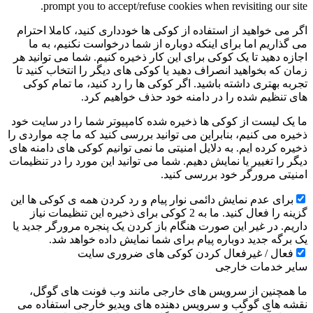
prompt you to accept/refuse cookies when revisiting our site.
اگر می خواهید از استفاده از کوکی ها خودداری کنید، کاملا احترام
می گذاریم اما برای اینکه دوباره از شما درخواست نکنیم، به ما
اجازه دهید تا یک کوکی برای این کار ذخیره کنیم. شما می توانید هر
زمان که بخواهید انصراف دهید یا کوکی های دیگر را انتخاب کنید تا
تجربه بهتری داشته باشید. اگر کوکی ها را رد کنید، ما تمام کوکی
های تنظیم شده را در دامنه خود حذف خواهیم کرد.
ما یک لیست از کوکی ها ذخیره شده کامپیوتر شما را در سایت خود
ذخیره می کنیم، بنابراین می توانید بررسی کنید که ما چه مواردی را
ذخیره کرده ایم. به دلایل امنیتی ما نمی توانیم کوکی های دامنه های
دیگر را تغییر یا نمایش دهیم. شما می توانید این مورد را در تنظیمات
امنیتی مرورگر خود بررسی کنید.
برای عدم نمایش دائمی نوار پیام و رد کردن همه ی کوکی ها این
گزینه را فعال کنید. ما به 2 کوکی برای ذخیره این تنظیمات نیاز
داریم. در غیر این صورت هنگام باز کردن یک پنجره مرورگر جدید یا
یک برگه جدید دوباره پیام برای شما نمایش داده خواهد شد.
فعال / غیرفعال کردن کوکی های ضروری سایت
سایر خدمات خارجی
ما همچنین از سرویس های خارجی مانند وب فونت های گوگل،
نقشه های گوگب و سرویس دهنده های ویدیو خارجی استفاده می