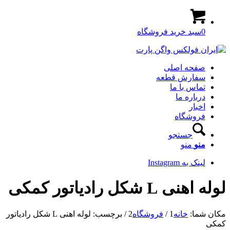
0
سبد خرید فروشگاه
صفحه اصلی
سفارش قطعه
تماس با ما
درباره ما
اخبار
فروشگاه
جستجو
منو
منو
لینک به Instagram
لوله اهنی L شکل رادیاتور کمکی
مکان شما:
خانه
1
/
فروشگاه
2
/
برچسب: لوله اهنی L شکل رادیاتور
کمکی