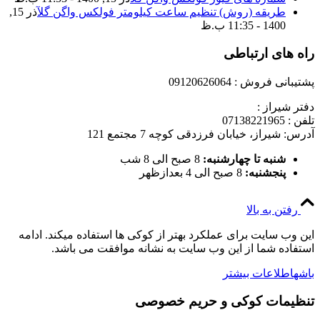
طریقه (روش) تنظیم ساعت کیلومتر فولکس واگن گل
آذر 15,
1400 - 11:35 ب.ظ
راه های ارتباطی
پشتیبانی فروش : 09120626064
دفتر شیراز :
تلفن : 07138221965
آدرس: شیراز، خیابان فرزدقی کوچه 7 مجتمع 121
شنبه تا چهارشنبه:
8 صبح الی 8 شب
پنجشنبه:
8 صبح الی 4 بعدازظهر
رفتن به بالا
این وب سایت برای عملکرد بهتر از کوکی ها استفاده میکند. ادامه
استفاده شما از این وب سایت به نشانه موافقت می باشد.
باشه
اطلاعات بیشتر
تنظیمات کوکی و حریم خصوصی