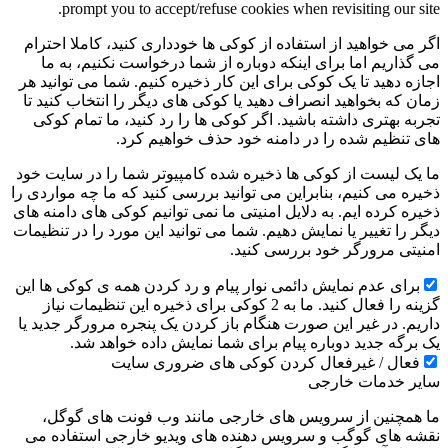
prompt you to accept/refuse cookies when revisiting our site.
اگر می خواهید از استفاده از کوکی ها خودداری کنید، کاملا احترام
می گذاریم اما برای اینکه دوباره از شما درخواست نکنیم، به ما
اجازه دهید تا یک کوکی برای این کار ذخیره کنیم. شما می توانید هر
زمان که بخواهید انصراف دهید یا کوکی های دیگر را انتخاب کنید تا
تجربه بهتری داشته باشید. اگر کوکی ها را رد کنید، ما تمام کوکی
های تنظیم شده را در دامنه خود حذف خواهیم کرد.
ما یک لیست از کوکی ها ذخیره شده کامپیوتر شما را در سایت خود
ذخیره می کنیم، بنابراین می توانید بررسی کنید که ما چه مواردی را
ذخیره کرده ایم. به دلایل امنیتی ما نمی توانیم کوکی های دامنه های
دیگر را تغییر یا نمایش دهیم. شما می توانید این مورد را در تنظیمات
امنیتی مرورگر خود بررسی کنید.
برای عدم نمایش دائمی نوار پیام و رد کردن همه ی کوکی ها این
گزینه را فعال کنید. ما به 2 کوکی برای ذخیره این تنظیمات نیاز
داریم. در غیر این صورت هنگام باز کردن یک پنجره مرورگر جدید یا
یک برگه جدید دوباره پیام برای شما نمایش داده خواهد شد.
فعال / غیرفعال کردن کوکی های ضروری سایت
سایر خدمات خارجی
ما همچنین از سرویس های خارجی مانند وب فونت های گوگل،
نقشه های گوگب و سرویس دهنده های ویدیو خارجی استفاده می