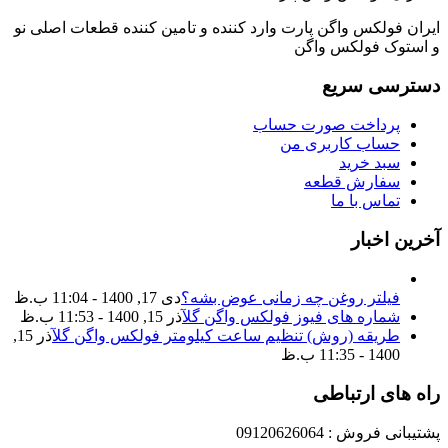
ایران فولکس واگن پارت وارد کننده و تامین کننده قطعات اصلی نو
و استوک فولکس واگن
دسترسی سریع
پرداخت صورت حساب
حساب کاربری من
سبد خرید
سفارش قطعه
تماس با ما
آخرین اخبار
فیلتر روغن چه زمانی عوض بشه؟
دی 17, 1400 - 11:04 ب.ظ
شماره های فیوز فولکس واگن گل
آذر 15, 1400 - 11:53 ب.ظ
طریقه (روش) تنظیم ساعت کیلومتر فولکس واگن گل
آذر 15,
1400 - 11:35 ب.ظ
راه های ارتباطی
پشتیبانی فروش : 09120626064